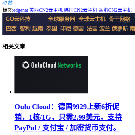
47
赞
标签:
edgenat
美西CN2云主机
韩国CN2云主机
香港CN2云主机
相关文章
Oulu Cloud：德国9929上新6折促
销，1核/1G，只需2.99美元，支持
PayPal / 支付宝 / 加密货币支付。