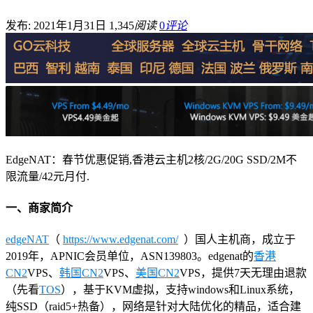
发布: 2021年1月31日
1,345
阅读
0
评论
EdgeNAT：春节优惠促销,香港云主机2核/2G/20G SSD/2M不
限流量/42元月付.
一、商家简介
edgeNAT
（
https://www.edgenat.com/
）国人主机商，成立于
2019年，APNIC会员单位，ASN139803。edgenat的
香港
CN2
VPS、
韩国CN2
VPS、
美国CN2
VPS，提供7天无理由退款
（先看
TOS
），基于KVM虚拟，支持windows和Linux系统，
纯SSD（raid5+热备），网络是针对大陆优化的精品，适合建