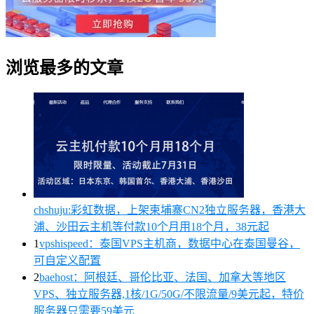
浏览最多的文章
chshuju:彩虹数据，上架柬埔寨CN2独立服务器，香港大
浦、沙田云主机等付款10个月用18个月，38元起
1
vpshispeed：泰国VPS主机商，数据中心在泰国曼谷，
可自定义配置
2
baehost：阿根廷、哥伦比亚、法国、加拿大等地区
VPS、独立服务器,1核/1G/50G/不限流量/9美元起，特价
服务器只需要59美元