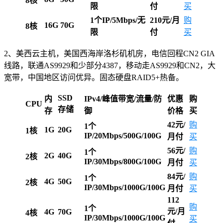
8核
限
付
买
1个IP/5Mbps/无
210元/月
购
16G
70G
8核
限
付
买
2、美西云主机，美国西海岸洛杉矶机房，电信回程CN2 GIA
线路，联通AS9929和少部分4387，移动走AS9929和CN2，大
宽带，中国地区访问优异。固态硬盘RAID5+热备。
SSD
内
IPv4/峰值带宽/流量/防
优惠
购
CPU
存储
存
御
价格
买
42元/
购
1个
1G
20G
1核
IP/20Mbps/500G/100G
月付
买
56元/
购
1个
2G
40G
2核
IP/30Mbps/800G/100G
月付
买
84元/
购
1个
4G
50G
2核
IP/30Mbps/1000G/100G
月付
买
112
购
1个
元/月
4G
70G
4核
IP/30Mbps/1000G/100G
买