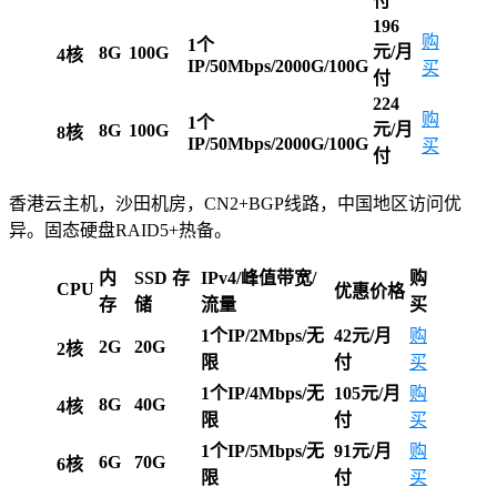
付
196
购
1个
元/月
8G
100G
4核
IP/50Mbps/2000G/100G
买
付
224
购
1个
元/月
8G
100G
8核
IP/50Mbps/2000G/100G
买
付
香港云主机，沙田机房，CN2+BGP线路，中国地区访问优
异。固态硬盘RAID5+热备。
内
SSD 存
IPv4/峰值带宽/
购
CPU
优惠价格
存
储
流量
买
1个IP/2Mbps/无
42元/月
购
2G
20G
2核
限
付
买
1个IP/4Mbps/无
105元/月
购
8G
40G
4核
限
付
买
1个IP/5Mbps/无
91元/月
购
6G
70G
6核
限
付
买