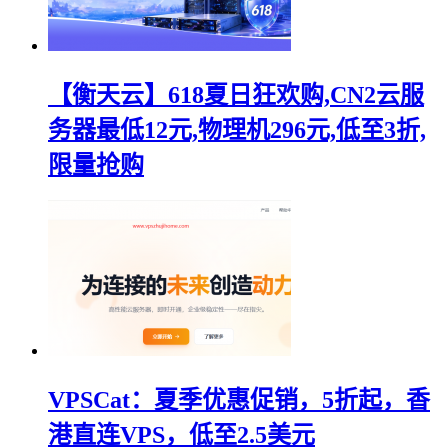
【衡天云】618夏日狂欢购,CN2云服
务器最低12元,物理机296元,低至3折,
限量抢购
VPSCat：夏季优惠促销，5折起，香
港直连VPS，低至2.5美元