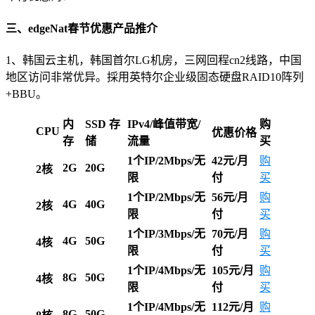
三、edgeNat春节优惠产品推介
1、韩国云主机，韩国首尔LG机房，三网回程cn2线路，中国
地区访问非常优异。採用英特尔企业级固态硬盘RAID10阵列
+BBU。
内
SSD 存
IPv4/峰值带宽/
购
CPU
优惠价格
存
储
流量
买
1个IP/2Mbps/无
42元/月
购
2G
20G
2核
限
付
买
1个IP/2Mbps/无
56元/月
购
4G
40G
2核
限
付
买
1个IP/3Mbps/无
70元/月
购
4G
50G
4核
限
付
买
1个IP/4Mbps/无
105元/月
购
8G
50G
4核
限
付
买
1个IP/4Mbps/无
112元/月
购
8G
50G