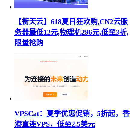
【衡天云】618夏日狂欢购,CN2云服
务器最低12元,物理机296元,低至3折,
限量抢购
VPSCat：夏季优惠促销，5折起，香
港直连VPS，低至2.5美元