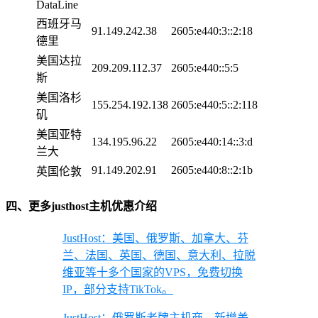
DataLine
西班牙马
91.149.242.38
2605:e440:3::2:18
德里
美国达拉
209.209.112.37
2605:e440::5:5
斯
美国洛杉
155.254.192.138
2605:e440:5::2:118
矶
美国亚特
134.195.96.22
2605:e440:14::3:d
兰大
91.149.202.91
2605:e440:8::2:1b
英国伦敦
四、更多justhost主机优惠介绍
JustHost：美国、俄罗斯、加拿大、芬
兰、法国、英国、德国、意大利、拉脱
维亚等十多个国家的VPS，免费切换
IP，部分支持TikTok。
JustHost：俄罗斯老牌主机商，新增美