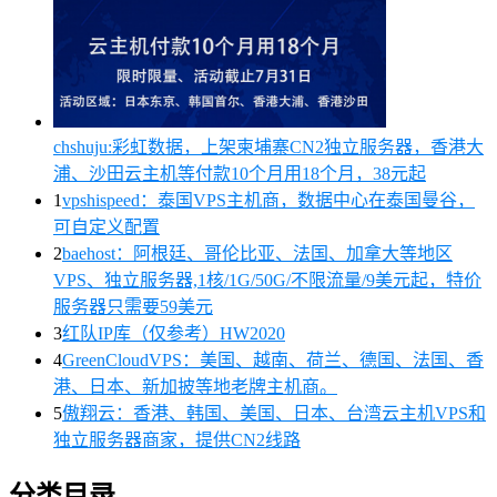
chshuju:彩虹数据，上架柬埔寨CN2独立服务器，香港大
浦、沙田云主机等付款10个月用18个月，38元起
1
vpshispeed：泰国VPS主机商，数据中心在泰国曼谷，
可自定义配置
2
baehost：阿根廷、哥伦比亚、法国、加拿大等地区
VPS、独立服务器,1核/1G/50G/不限流量/9美元起，特价
服务器只需要59美元
3
红队IP库（仅参考）HW2020
4
GreenCloudVPS：美国、越南、荷兰、德国、法国、香
港、日本、新加披等地老牌主机商。
5
傲翔云：香港、韩国、美国、日本、台湾云主机VPS和
独立服务器商家，提供CN2线路
分类目录