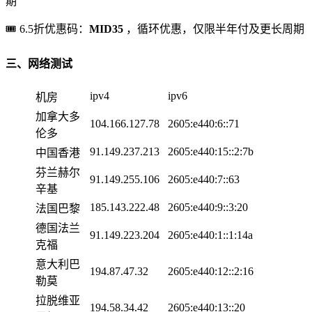
期
🎟 6.5折优惠码：
MID35
，循环优惠，仅限半年付及更长周期
三、网络测试
ipv4
ipv6
机房
加拿大多
104.166.127.78
2605:e440:6::71
伦多
91.149.237.213
2605:e440:15::2:7b
中国香港
芬兰赫尔
91.149.255.106
2605:e440:7::63
辛基
185.143.222.48
2605:e440:9::3:20
法国巴黎
德国法兰
91.149.223.204
2605:e440:1::1:14a
克福
意大利巴
194.87.47.32
2605:e440:12::2:16
勒莫
拉脱维亚
194.58.34.42
2605:e440:13::20