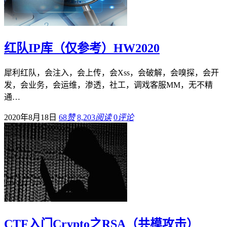
红队IP库（仅参考）HW2020
犀利红队，会注入，会上传，会Xss，会破解，会嗅探，会开
发，会业务，会运维，渗透，社工，调戏客服MM，无不精
通…
2020年8月18日
68
赞
8,203
阅读
0
评论
CTF入门Crypto之RSA（共模攻击）