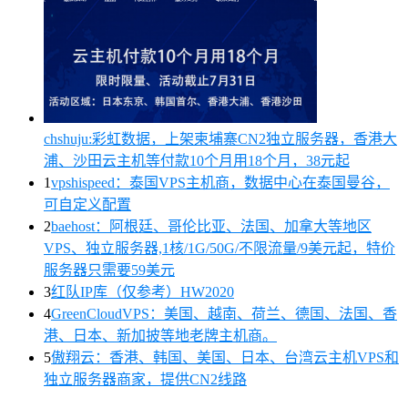
chshuju:彩虹数据，上架柬埔寨CN2独立服务器，香港大
浦、沙田云主机等付款10个月用18个月，38元起
1
vpshispeed：泰国VPS主机商，数据中心在泰国曼谷，
可自定义配置
2
baehost：阿根廷、哥伦比亚、法国、加拿大等地区
VPS、独立服务器,1核/1G/50G/不限流量/9美元起，特价
服务器只需要59美元
3
红队IP库（仅参考）HW2020
4
GreenCloudVPS：美国、越南、荷兰、德国、法国、香
港、日本、新加披等地老牌主机商。
5
傲翔云：香港、韩国、美国、日本、台湾云主机VPS和
独立服务器商家，提供CN2线路