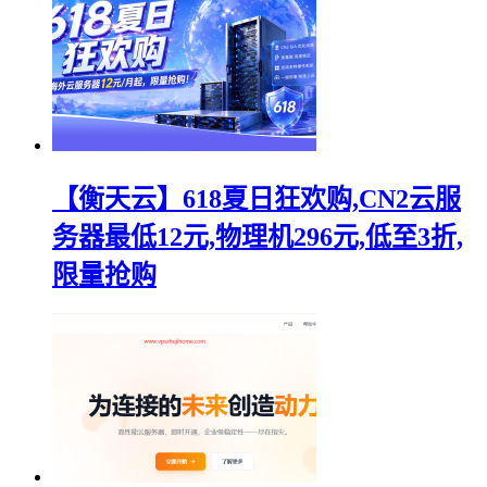
【衡天云】618夏日狂欢购,CN2云服
务器最低12元,物理机296元,低至3折,
限量抢购