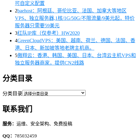
可自定义配置
2
baehost：阿根廷、哥伦比亚、法国、加拿大等地区
VPS、独立服务器,1核/1G/50G/不限流量/9美元起，特价
服务器只需要59美元
3
红队IP库（仅参考）HW2020
4
GreenCloudVPS：美国、越南、荷兰、德国、法国、香
港、日本、新加披等地老牌主机商。
5
傲翔云：香港、韩国、美国、日本、台湾云主机VPS和
独立服务器商家，提供CN2线路
分类目录
分类目录
联系我们
服务：
运维、安全架构、免费投稿
QQ：
785032459