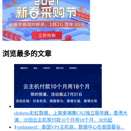
浏览最多的文章
chshuju:彩虹数据，上架柬埔寨CN2独立服务器，香港大
浦、沙田云主机等付款10个月用18个月，38元起
1
vpshispeed：泰国VPS主机商，数据中心在泰国曼谷，