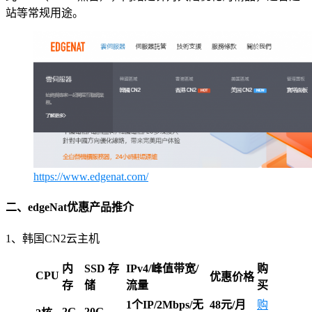
站等常规用途。
https://www.edgenat.com/
二、edgeNat优惠产品推介
1、韩国CN2云主机
内
SSD 存
IPv4/峰值带宽/
购
CPU
优惠价格
存
储
流量
买
1个IP/2Mbps/无
48元/月
购
2G
20G