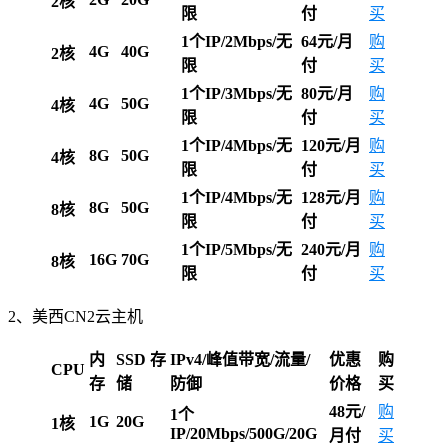
2核
限
付
买
1个IP/2Mbps/无
64元/月
购
4G
40G
2核
限
付
买
1个IP/3Mbps/无
8
0
元/月
购
4G
50G
4核
限
付
买
1个IP/4Mbps/无
1
20
元/月
购
8G
50G
4核
限
付
买
1个IP/4Mbps/无
128元/月
购
8G
50G
8核
限
付
买
1个IP/5Mbps/无
240元/月
购
16G
70G
8核
限
付
买
2、美西CN2云主机
内
SSD 存
IPv4/峰值带宽/流量/
优惠
购
CPU
存
储
防御
价格
买
48元/
购
1个
1G
20G
1核
IP/20Mbps/500G/20G
月
付
买