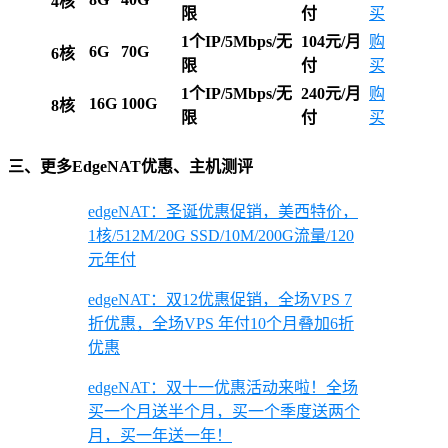
4核
限
付
买
1个IP/5Mbps/无
104元/月
购
6G
70G
6核
限
付
买
1个IP/5Mbps/无
240元/月
购
16G
100G
8核
限
付
买
三、更多EdgeNAT优惠、主机测评
edgeNAT：圣诞优惠促销，美西特价，
1核/512M/20G SSD/10M/200G流量/120
元年付
edgeNAT：双12优惠促销，全场VPS 7
折优惠，全场VPS 年付10个月叠加6折
优惠
edgeNAT：双十一优惠活动来啦！全场
买一个月送半个月，买一个季度送两个
月，买一年送一年！