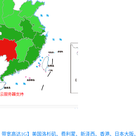
线路，带宽高达1G】美国洛杉矶、费利蒙、新泽西、香港、日本大阪