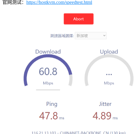
官网测试：
https://hostkvm.com/speedtest.html