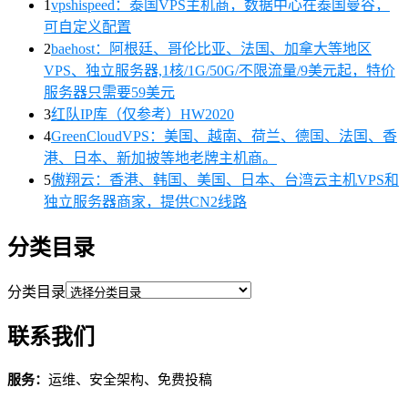
1
vpshispeed：泰国VPS主机商，数据中心在泰国曼谷，
可自定义配置
2
baehost：阿根廷、哥伦比亚、法国、加拿大等地区
VPS、独立服务器,1核/1G/50G/不限流量/9美元起，特价
服务器只需要59美元
3
红队IP库（仅参考）HW2020
4
GreenCloudVPS：美国、越南、荷兰、德国、法国、香
港、日本、新加披等地老牌主机商。
5
傲翔云：香港、韩国、美国、日本、台湾云主机VPS和
独立服务器商家，提供CN2线路
分类目录
分类目录
联系我们
服务：
运维、安全架构、免费投稿