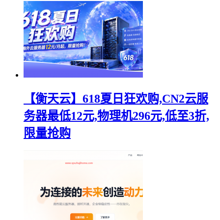
【衡天云】618夏日狂欢购,CN2云服
务器最低12元,物理机296元,低至3折,
限量抢购