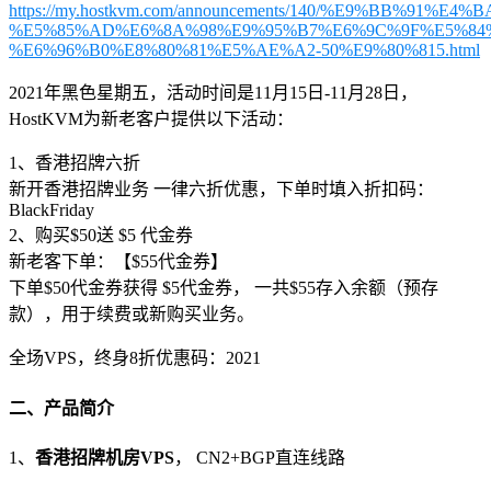
https://my.hostkvm.com/announcements/140/%E9%BB%9
%E5%85%AD%E6%8A%98%E9%95%B7%E6%9C%9F%E5%84
%E6%96%B0%E8%80%81%E5%AE%A2-50%E9%80%815.html
2021年黑色星期五，活动时间是11月15日-11月28日，
HostKVM为新老客户提供以下活动：
1、香港招牌六折
新开香港招牌业务 一律六折优惠，下单时填入折扣码：
BlackFriday
2、购买$50送 $5 代金券
新老客下单：【$55代金券】
下单$50代金券获得 $5代金券， 一共$55存入余额（预存
款），用于续费或新购买业务。
全场VPS，终身8折优惠码：2021
二、产品简介
1、
香港招牌机房VPS
， CN2+BGP直连线路