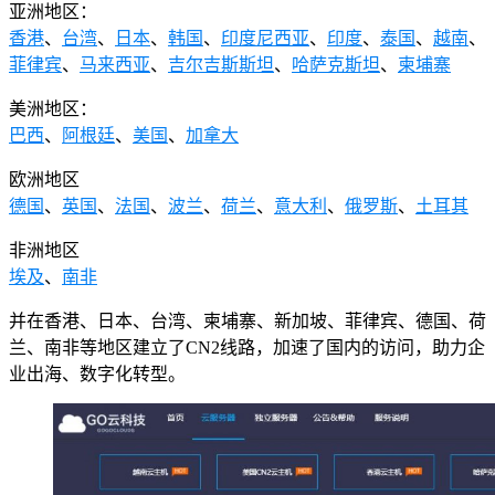
亚洲地区：
香港
、
台湾
、
日本
、
韩国
、
印度尼西亚
、
印度
、
泰国
、
越南
、
菲律宾
、
马来西亚
、
吉尔吉斯斯坦
、
哈萨克斯坦
、
柬埔寨
美洲地区：
巴西
、
阿根廷
、
美国
、
加拿大
欧洲地区
德国
、
英国
、
法国
、
波兰
、
荷兰
、
意大利
、
俄罗斯
、
土耳其
非洲地区
埃及
、
南非
并在香港、日本、台湾、柬埔寨、新加坡、菲律宾、德国、荷
兰、南非等地区建立了CN2线路，加速了国内的访问，助力企
业出海、数字化转型。