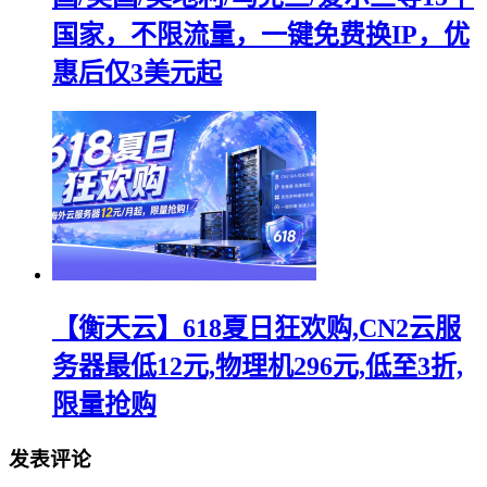
国家，不限流量，一键免费换IP，优
惠后仅3美元起
【衡天云】618夏日狂欢购,CN2云服
务器最低12元,物理机296元,低至3折,
限量抢购
发表评论