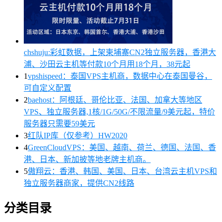
chshuju:彩虹数据，上架柬埔寨CN2独立服务器，香港大
浦、沙田云主机等付款10个月用18个月，38元起
1
vpshispeed：泰国VPS主机商，数据中心在泰国曼谷，
可自定义配置
2
baehost：阿根廷、哥伦比亚、法国、加拿大等地区
VPS、独立服务器,1核/1G/50G/不限流量/9美元起，特价
服务器只需要59美元
3
红队IP库（仅参考）HW2020
4
GreenCloudVPS：美国、越南、荷兰、德国、法国、香
港、日本、新加披等地老牌主机商。
5
傲翔云：香港、韩国、美国、日本、台湾云主机VPS和
独立服务器商家，提供CN2线路
分类目录