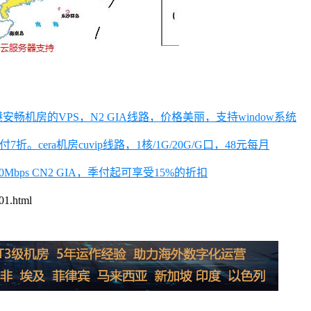
机房的VPS，N2 GIA线路，价格美丽，支持window系统
。cera机房cuvip线路，1核/1G/20G/G口，48元每月
Mbps CN2 GIA，季付起可享受15%的折扣
.html