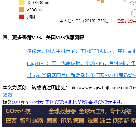
四、更多香港VPS、美国VPS优惠测评
酷锐云：国人主机商家，美国CERA机房、中国香港安畅
EdgeNAT：五一优惠促销，全场VPS，月付8折，年付7折
【krypt圣何塞四月促销活动】圣何塞SV7机房新增50
本文为原创，转载请注明出处：http://www.vpszhujihome.com/1601
38
赞
标签:
asiayun
亚洲云
美国CERA机房VPS
香港CN2云主机