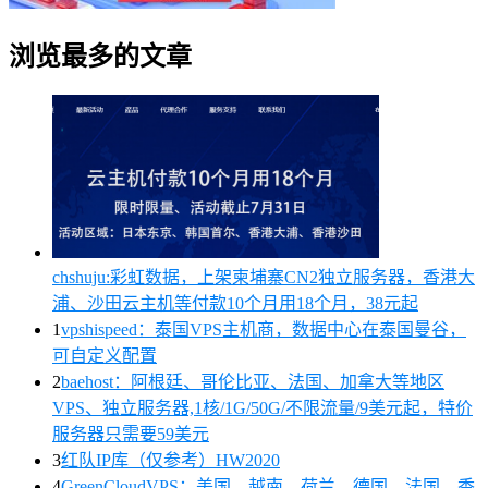
浏览最多的文章
chshuju:彩虹数据，上架柬埔寨CN2独立服务器，香港大
浦、沙田云主机等付款10个月用18个月，38元起
1
vpshispeed：泰国VPS主机商，数据中心在泰国曼谷，
可自定义配置
2
baehost：阿根廷、哥伦比亚、法国、加拿大等地区
VPS、独立服务器,1核/1G/50G/不限流量/9美元起，特价
服务器只需要59美元
3
红队IP库（仅参考）HW2020
4
GreenCloudVPS：美国、越南、荷兰、德国、法国、香