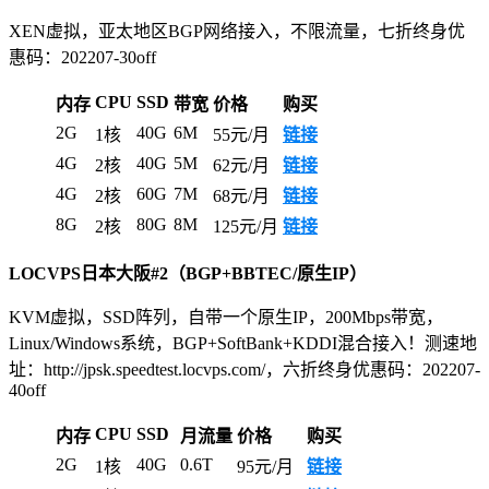
XEN虚拟，亚太地区BGP网络接入，不限流量，七折终身优
惠码：202207-30off
CPU
SSD
内存
带宽
价格
购买
2G
40G
6M
1核
55元/月
链接
4G
40G
5M
2核
62元/月
链接
4G
60G
7M
2核
68元/月
链接
8G
80G
8M
2核
125元/月
链接
LOCVPS日本大阪#2（BGP+BBTEC/原生IP）
KVM虚拟，SSD阵列，自带一个原生IP，200Mbps带宽，
Linux/Windows系统，BGP+SoftBank+KDDI混合接入！测速地
址：http://jpsk.speedtest.locvps.com/，六折终身优惠码：202207-
40off
CPU
SSD
内存
月流量
价格
购买
2G
40G
0.6T
1核
95元/月
链接