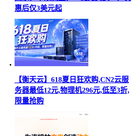
惠后仅3美元起
【衡天云】618夏日狂欢购,CN2云服
务器最低12元,物理机296元,低至3折,
限量抢购