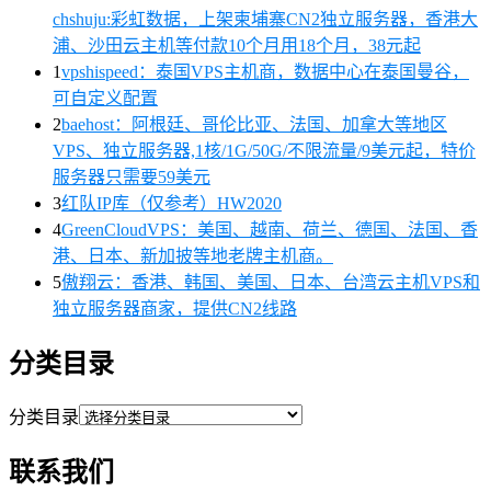
chshuju:彩虹数据，上架柬埔寨CN2独立服务器，香港大
浦、沙田云主机等付款10个月用18个月，38元起
1
vpshispeed：泰国VPS主机商，数据中心在泰国曼谷，
可自定义配置
2
baehost：阿根廷、哥伦比亚、法国、加拿大等地区
VPS、独立服务器,1核/1G/50G/不限流量/9美元起，特价
服务器只需要59美元
3
红队IP库（仅参考）HW2020
4
GreenCloudVPS：美国、越南、荷兰、德国、法国、香
港、日本、新加披等地老牌主机商。
5
傲翔云：香港、韩国、美国、日本、台湾云主机VPS和
独立服务器商家，提供CN2线路
分类目录
分类目录
联系我们