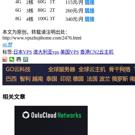
4G
60G
1T
2核
115元/月
链接
6G
80G
2T
3核
260元/月
链接
8G
100G
3T
4核
340元/月
链接
本文为原创，转载请注明出处：
http://www.vpszhujihome.com/2476.html
46
赞
标签:
日本VPS
澳大利亚vps
美国VPS
香港CN2云主机
相关文章