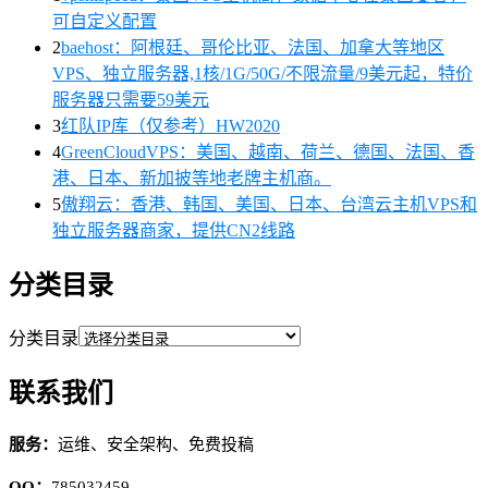
可自定义配置
2
baehost：阿根廷、哥伦比亚、法国、加拿大等地区
VPS、独立服务器,1核/1G/50G/不限流量/9美元起，特价
服务器只需要59美元
3
红队IP库（仅参考）HW2020
4
GreenCloudVPS：美国、越南、荷兰、德国、法国、香
港、日本、新加披等地老牌主机商。
5
傲翔云：香港、韩国、美国、日本、台湾云主机VPS和
独立服务器商家，提供CN2线路
分类目录
分类目录
联系我们
服务：
运维、安全架构、免费投稿
QQ：
785032459