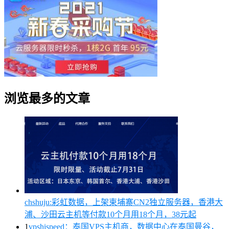
浏览最多的文章
chshuju:彩虹数据，上架柬埔寨CN2独立服务器，香港大
浦、沙田云主机等付款10个月用18个月，38元起
1
vpshispeed：泰国VPS主机商，数据中心在泰国曼谷，