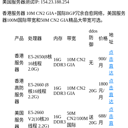
美国服务器测试IP: 154.23.188.254
香港服务器 10M CN2 GIA+国际BGP冗余自愈网络，美国服务
器100M国际带宽和50M CN2 GIA精品大带宽可选。
ddos
地
防
产品
处理器
内存
带宽
价格
址
御
点
香港
E5-2650(8核
900/
击
16G
10M CN2
服务
无
16线程
DDR3
GIA
月
直
2.0G)
器
达
香港
点
1800
E5-2660 (8
高防
击
16G
10M CN2
元/
20G
核16线程
DDR3
GIA
服务
直
2.2G)
月
器
达
点
E5-2660
美国
50M
688/
击
16G
送
CN2/100M
V2(10核20
服务
DDR3
月
20G
直
国际
线程 2.2G)
器