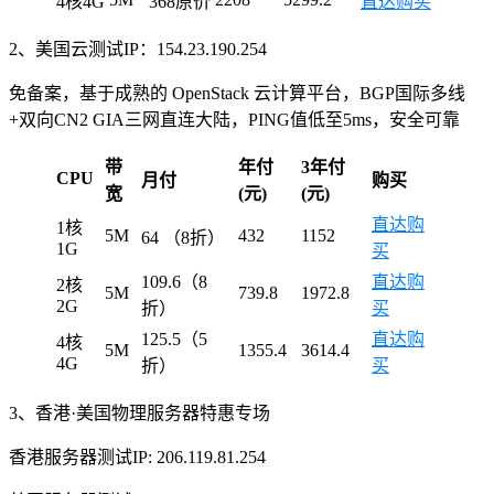
4核4G
368原价
直达购买
2、美国云测试IP：154.23.190.254
免备案，基于成熟的 OpenStack 云计算平台，BGP国际多线
+双向CN2 GIA三网直连大陆，PING值低至5ms，安全可靠
带
年付
3年付
CPU
月付
购买
宽
(元)
(元)
直达购
1核
5M
432
1152
64 （8折）
1G
买
109.6（8
直达购
2核
5M
739.8
1972.8
2G
折）
买
125.5（5
直达购
4核
5M
1355.4
3614.4
4G
折）
买
3、香港·美国物理服务器特惠专场
香港服务器测试IP: 206.119.81.254