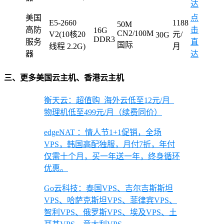
达
美国
点
E5-2660
1188
50M
高防
击
16G
CN2/100M
V2(10核20
元/
30G
DDR3
服务
直
国际
线程 2.2G)
月
器
达
三、更多美国云主机、香港云主机
衡天云：超值购_海外云低至12元/月_
物理机低至499元/月（续费同价）
edgeNAT ：情人节1+1促销，全场
VPS，韩国高配独服，月付7折，年付
仅需十个月，买一年送一年，终身循环
优惠。
Go云科技：泰国VPS、吉尔吉斯斯坦
VPS、哈萨克斯坦VPS、菲律宾VPS、
智利VPS、俄罗斯VPS、埃及VPS、土