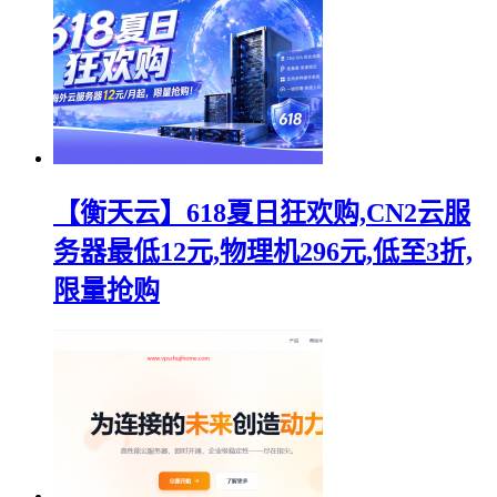
【衡天云】618夏日狂欢购,CN2云服
务器最低12元,物理机296元,低至3折,
限量抢购