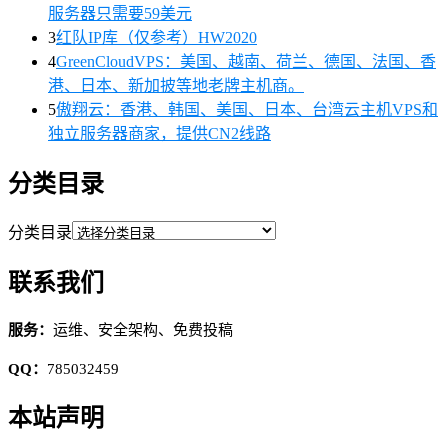
服务器只需要59美元
3
红队IP库（仅参考）HW2020
4
GreenCloudVPS：美国、越南、荷兰、德国、法国、香
港、日本、新加披等地老牌主机商。
5
傲翔云：香港、韩国、美国、日本、台湾云主机VPS和
独立服务器商家，提供CN2线路
分类目录
分类目录
联系我们
服务：
运维、安全架构、免费投稿
QQ：
785032459
本站声明