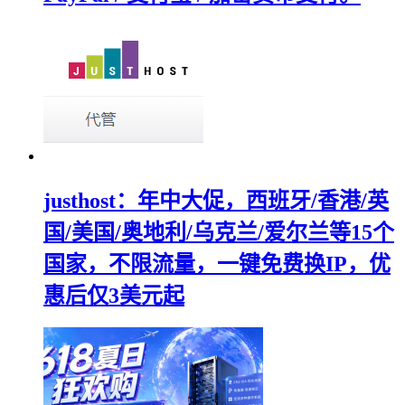
justhost：年中大促，西班牙/香港/英
国/美国/奥地利/乌克兰/爱尔兰等15个
国家，不限流量，一键免费换IP，优
惠后仅3美元起