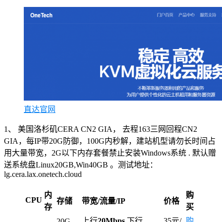
直达官网
1、 美国洛杉矶CERA CN2 GIA， 去程163三网回程CN2
GIA，每IP带20G防御，100G内秒解，建站机型请勿长时间占
用大量带宽，2G以下内存套餐禁止安装Windows系统 . 默认赠
送系统盘Linux20GB,Win40GB 。测试地址：
lg.cera.lax.onetech.cloud
内
购
CPU
存储
带宽/流量/IP
价格
存
买
上行
20Mbps
下行
35元/
购
20G