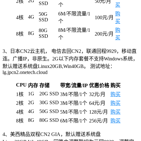
2G
2核
50元/月
SSD
个
买
6M/不限流量/1
购
50G
4G
4核
100元/月
SSD
个
买
8M/不限流量/1
购
80G
8G
8核
200元/月
SSD
个
买
3、日本CN2云主机， 电信去回CN2，联通回程9929，移动直
连。广播IP，非原生。2G以下内存套餐不支持Windows系统，
默认赠送系统盘Linux20GB,Win40GB。 测试地址：
lg.jpcn2.onetech.cloud
CPU
内存
存储
带宽/流量/IP
优惠价格
购买
1G
20G SSD
1核
3M/不限/1个
32元/月
购买
2G
30G SSD
2核
3M/不限/1个
64元/月
购买
4G
50G SSD
4核
5M/不限/1个
128元/月
购买
8G
80G SSD
8核
6M/不限/1个
256元/月
购买
4、美西精品双程CN2 GIA，默认赠送系统盘