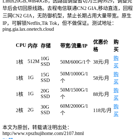
Linux20GB,Win40GB，因路由调整暂切为三网9929，调整完
毕后会切回原线路。去程电信联通CN2 GIA,移动直连，回程
三网CN2 GIA，无防御机型，禁止长期占用大量带宽。原生
IP，可解锁Netflix,Tik Tok，但不做保证。测试地址：
ping.gia.lax.onetech.cloud
优惠价
购
CPU
内存
存储
带宽/流量/IP
格
买
购
10G
512M
1核
50M/600G/1个
38元/月
SSD
买
50M/1000G/1
购
15G
1G
1核
58元/月
SSD
个
买
50M/1500G/1
购
20G
1G
1核
88元/月
SSD
个
买
60M/2000G/1
购
30G
2G
2核
118元/月
SSD
个
买
本文为原创，转载请注明出处：
http://www.vpszhujihome.com/2107.html