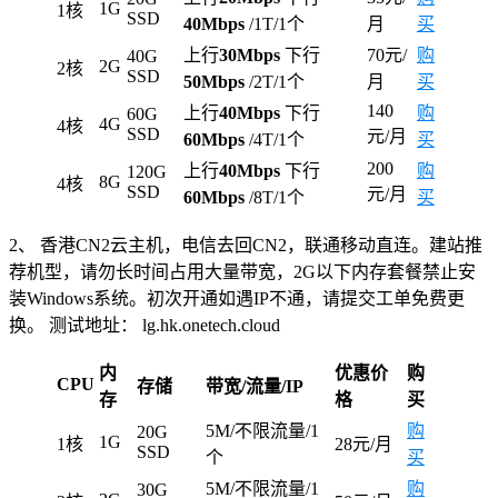
1G
1核
SSD
40Mbps
/1T/1个
月
买
上行
30Mbps
下行
70元/
购
40G
2G
2核
SSD
50Mbps
/2T/1个
月
买
140
上行
40Mbps
下行
购
60G
4G
4核
SSD
元/月
60Mbps
/4T/1个
买
200
上行
40Mbps
下行
购
120G
8G
4核
SSD
元/月
60Mbps
/8T/1个
买
2、 香港CN2云主机，电信去回CN2，联通移动直连。建站推
荐机型，请勿长时间占用大量带宽，2G以下内存套餐禁止安
装Windows系统。初次开通如遇IP不通，请提交工单免费更
换。 测试地址： lg.hk.onetech.cloud
内
优惠价
购
CPU
存储
带宽/流量/IP
存
格
买
5M/不限流量/1
购
20G
1G
1核
28元/月
SSD
个
买
5M/不限流量/1
购
30G