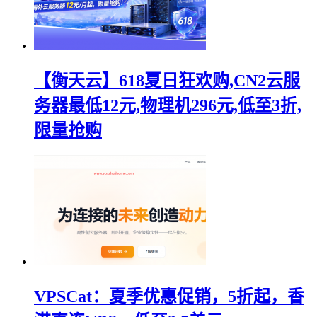
【衡天云】618夏日狂欢购,CN2云服
务器最低12元,物理机296元,低至3折,
限量抢购
VPSCat：夏季优惠促销，5折起，香