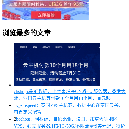
浏览最多的文章
chshuju:彩虹数据，上架柬埔寨CN2独立服务器，香港大
浦、沙田云主机等付款10个月用18个月，38元起
1
vpshispeed：泰国VPS主机商，数据中心在泰国曼谷，
可自定义配置
2
baehost：阿根廷、哥伦比亚、法国、加拿大等地区
VPS、独立服务器,1核/1G/50G/不限流量/9美元起，特价