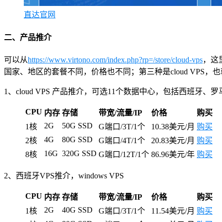
直达官网
二、产品推介
可以从
https://www.virtono.com/index.php?rp=/store/cloud-vps
，这
国家、地区的套餐不同，价格也不同；第三种是cloud VPS
1、cloud VPS 产品推介，可选11个数据中心，包括西班牙
CPU
内存
存储
带宽/流量/IP
价格
购买
2G
50G SSD
1核
G端口/3T/1个
10.38美元/月
购买
4G
80G SSD
2核
G端口/4T/1个
20.83美元/月
购买
16G
320G SSD
8核
G端口/12T/1个
86.96美元/年
购买
2、西班牙VPS推介，windows VPS
CPU
内存
存储
带宽/流量/IP
价格
购买
2G
40G SSD
1核
G端口/3T/1个
11.54美元/月
购买