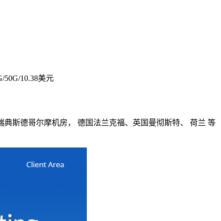
0G/10.38美元
瑞典斯德哥尔摩机房， 德国法兰克福、英国曼彻斯特、 荷兰 等