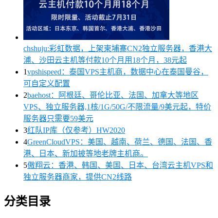
chshuju:彩虹数据，上架柬埔寨CN2独立服务器，香港大
浦、沙田云主机等付款10个月用18个月，38元起
1
vpshispeed：泰国VPS主机商，数据中心在泰国曼谷，
可自定义配置
2
baehost：阿根廷、哥伦比亚、法国、加拿大等地区
VPS、独立服务器,1核/1G/50G/不限流量/9美元起，特价
服务器只需要59美元
3
红队IP库（仅参考）HW2020
4
GreenCloudVPS：美国、越南、荷兰、德国、法国、香
港、日本、新加披等地老牌主机商。
5
傲翔云：香港、韩国、美国、日本、台湾云主机VPS和
独立服务器商家，提供CN2线路
分类目录