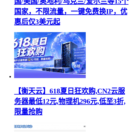
国/美国/奥地利/乌克兰/爱尔兰等15个
国家，不限流量，一键免费换IP，优
惠后仅3美元起
【衡天云】618夏日狂欢购,CN2云服
务器最低12元,物理机296元,低至3折,
限量抢购