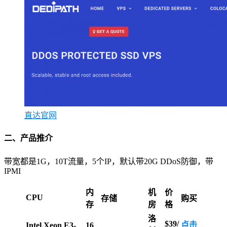
直达官网
二、产品推介
带宽都是1G，10T流量，5个IP，默认带20G DDoS防御，带
IPMI
内
机
价
CPU
存储
购买
存
房
格
洛
$39/
点击
Intel Xeon E3-
16