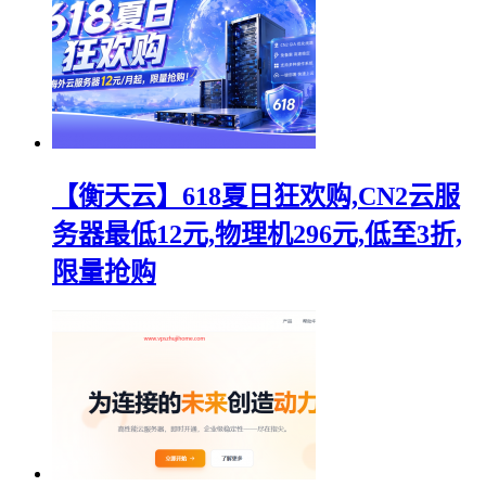
【衡天云】618夏日狂欢购,CN2云服
务器最低12元,物理机296元,低至3折,
限量抢购