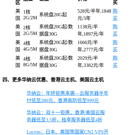
区
买
美
528元/半年,1848
购
1核
系统盘20G起
2G/2M
国
元/3年
买
美
系统盘20G起/数
1138元/半
购
2核
2G/5M
国
据盘30G
年,1897元/年
买
美
系统盘20G起/数
1666元/半
购
4核
4G/5M
国
据盘30G
年,2777元/年
买
美
系统盘20G起/数
2029元/半
购
4核
8G/5M
国
据盘30G
年,3382元/年
买
四、更多华纳云优惠、香港云主机、美国云主机
华纳云：年终钜惠来袭—云服务器半年
付低至280元，香港高防低至999元
华纳云：双十一钜惠，香港/美国云服
务器低至3.5折，独享服务器低至4折
Locvps：日本、美国等国家CN2 VPS开