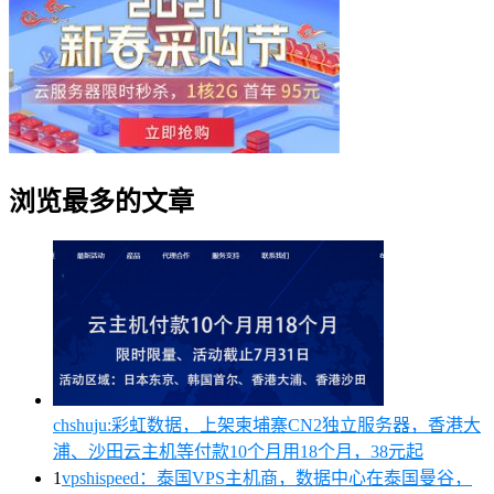
浏览最多的文章
chshuju:彩虹数据，上架柬埔寨CN2独立服务器，香港大
浦、沙田云主机等付款10个月用18个月，38元起
1
vpshispeed：泰国VPS主机商，数据中心在泰国曼谷，