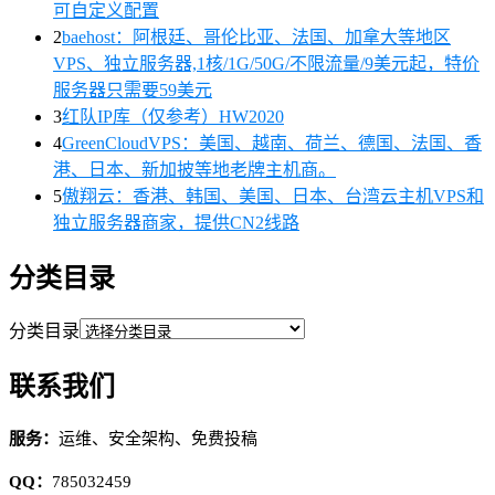
可自定义配置
2
baehost：阿根廷、哥伦比亚、法国、加拿大等地区
VPS、独立服务器,1核/1G/50G/不限流量/9美元起，特价
服务器只需要59美元
3
红队IP库（仅参考）HW2020
4
GreenCloudVPS：美国、越南、荷兰、德国、法国、香
港、日本、新加披等地老牌主机商。
5
傲翔云：香港、韩国、美国、日本、台湾云主机VPS和
独立服务器商家，提供CN2线路
分类目录
分类目录
联系我们
服务：
运维、安全架构、免费投稿
QQ：
785032459