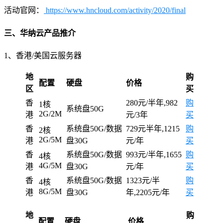
活动官网：
https://www.hncloud.com/activity/2020/final
三、华纳云产品推介
1、香港/美国云服务器
地
购
配置
硬盘
价格
区
买
香
280元/半年,982
购
1核
系统盘50G
2G/2M
港
元/3年
买
香
系统盘50G/数据
729元半年,1215
购
2核
2G/5M
港
盘30G
元/年
买
香
系统盘50G/数据
993元/半年,1655
购
4核
4G/5M
港
盘30G
元/年
买
香
系统盘50G/数据
1323元/半
购
4核
8G/5M
港
盘30G
年,2205元/年
买
地
购
配置
硬盘
价格