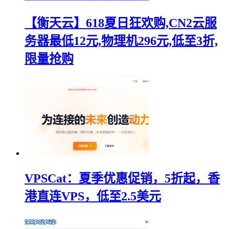
【衡天云】618夏日狂欢购,CN2云服
务器最低12元,物理机296元,低至3折,
限量抢购
VPSCat：夏季优惠促销，5折起，香
港直连VPS，低至2.5美元