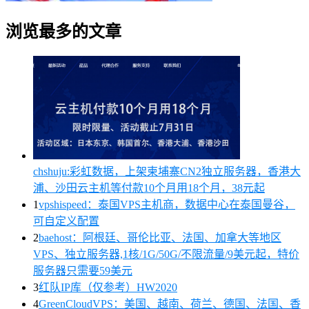
浏览最多的文章
chshuju:彩虹数据，上架柬埔寨CN2独立服务器，香港大
浦、沙田云主机等付款10个月用18个月，38元起
1
vpshispeed：泰国VPS主机商，数据中心在泰国曼谷，
可自定义配置
2
baehost：阿根廷、哥伦比亚、法国、加拿大等地区
VPS、独立服务器,1核/1G/50G/不限流量/9美元起，特价
服务器只需要59美元
3
红队IP库（仅参考）HW2020
4
GreenCloudVPS：美国、越南、荷兰、德国、法国、香