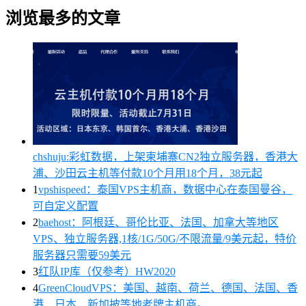
浏览最多的文章
chshuju:彩虹数据，上架柬埔寨CN2独立服务器，香港大
浦、沙田云主机等付款10个月用18个月，38元起
1
vpshispeed：泰国VPS主机商，数据中心在泰国曼谷，
可自定义配置
2
baehost：阿根廷、哥伦比亚、法国、加拿大等地区
VPS、独立服务器,1核/1G/50G/不限流量/9美元起，特价
服务器只需要59美元
3
红队IP库（仅参考）HW2020
4
GreenCloudVPS：美国、越南、荷兰、德国、法国、香
港、日本、新加披等地老牌主机商。