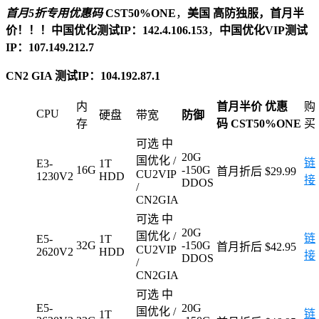
首月5折专用优惠码
CST50%ONE
，
美国 高防独服，首月半
价！！！中国优化测试IP：142.4.106.153
，
中国优化VIP测试
IP：107.149.212.7
CN2 GIA 测试IP：104.192.87.1
内
首月半价 优惠
购
CPU
硬盘
带宽
防御
存
码 CST50%ONE
买
可选 中
20G
国优化 /
链
E3-
1T
16G
-150G
首月折后 $29.99
CU2VIP
1230V2
HDD
接
DDOS
/
CN2GIA
可选 中
20G
国优化 /
链
E5-
1T
32G
-150G
首月折后 $42.95
CU2VIP
2620V2
HDD
接
DDOS
/
CN2GIA
可选 中
E5-
20G
国优化 /
链
1T