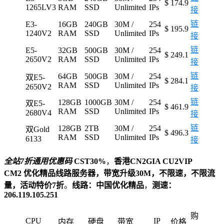
$ 174.9
1265LV3
RAM
SSD
Unlimited
IPs
接
链
E3-
16GB
240GB
30M /
254
$ 195.9
1240V2
RAM
SSD
Unlimited
IPs
接
链
E5-
32GB
500GB
30M /
254
$ 249.1
2650V2
RAM
SSD
Unlimited
IPs
接
链
64GB
500GB
30M /
254
双E5-
$ 284.1
RAM
SSD
Unlimited
IPs
2650V2
接
链
128GB
1000GB
30M /
254
双E5-
$ 461.9
RAM
SSD
Unlimited
IPs
2680V4
接
链
128GB
2TB
30M /
254
双Gold
$ 496.3
RAM
SSD
Unlimited
IPs
6133
接
全站7折通用优惠码
CST30%
，
香港CN2GIA CU2VIP
CM2 优化精品线路服务器，带宽升级30M，不限速，不限流
量，活动特价7折
。
线路：中国优化精品
，
测速：
206.119.105.251
购
CPU
IP
内存
硬盘
带宽
价格