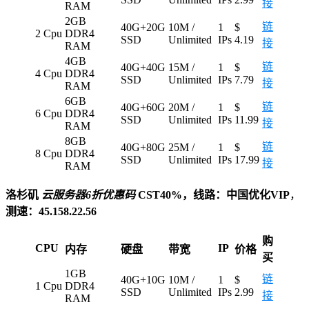
接
RAM
2GB
链
40G+20G
10M /
1
$
2 Cpu
DDR4
SSD
Unlimited
IPs
4.19
接
RAM
4GB
链
40G+40G
15M /
1
$
4 Cpu
DDR4
SSD
Unlimited
IPs
7.79
接
RAM
6GB
链
40G+60G
20M /
1
$
6 Cpu
DDR4
SSD
Unlimited
IPs
11.99
接
RAM
8GB
链
40G+80G
25M /
1
$
8 Cpu
DDR4
SSD
Unlimited
IPs
17.99
接
RAM
洛杉矶
云服务器6折优惠码
CST40%，线路：中国优化VIP
，
测速：45.158.22.56
购
CPU
IP
内存
硬盘
带宽
价格
买
1GB
链
40G+10G
10M /
1
$
1 Cpu
DDR4
SSD
Unlimited
IPs
2.99
接
RAM