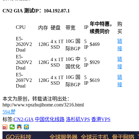
CN2 GIA 测试IP：104.192.87.1
年中特惠，
购
CPU
IP
内存
硬盘
带宽
续费同价
买
E5-
10G 国
链
4 x 1T
5
2620V2
128G
$469
SSD
IP
际BGP
接
Dual
E5-
10G 中
链
4 x 1T
5
2620V2
128G
$929
SSD
IP
国优化
接
Dual
E5-
10G 国
链
4 x 1T
5
2697V2
128G
$619
SSD
IP
际BGP
接
Dual
本文为原创，转载请注明出处：
http://www.vpszhujihome.com/3216.html
594
赞
标签:
CN2-GIA
中国优化线路
洛杉矶VPS
香港VPS