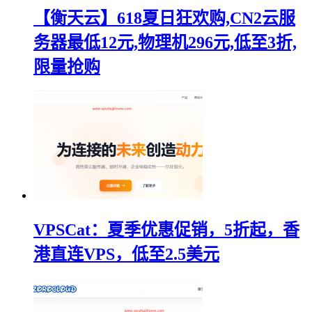
【衡天云】618夏日狂欢购,CN2云服
务器最低12元,物理机296元,低至3折,
限量抢购
VPSCat：夏季优惠促销，5折起，香
港直连VPS，低至2.5美元