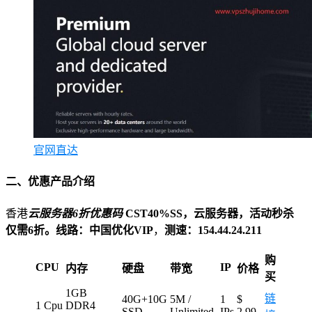
官网直达
二、优惠产品介绍
香港
云服务器6折优惠码
CST40%SS，云服务器，活动秒杀
仅需6折。线路：中国优化VIP
，
测速：154.44.24.211
购
CPU
IP
内存
硬盘
带宽
价格
买
1GB
链
40G+10G
5M /
1
$
1 Cpu
DDR4
SSD
Unlimited
IPs
2.99