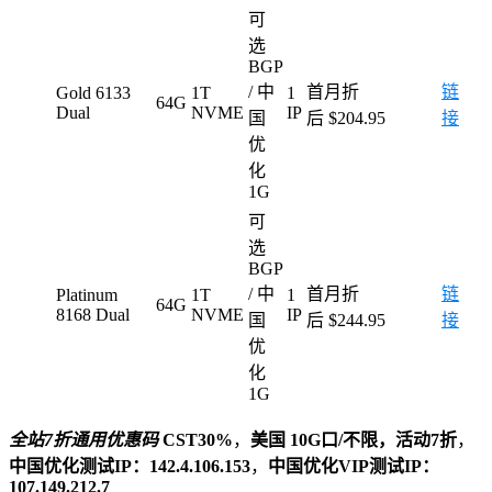
可
选
BGP
/ 中
首月折
链
Gold 6133
1T
1
64G
Dual
NVME
IP
国
后 $204.95
接
优
化
1G
可
选
BGP
/ 中
首月折
链
Platinum
1T
1
64G
8168 Dual
NVME
IP
国
后 $244.95
接
优
化
1G
全站7折通用优惠码
CST30%
，
美国 10G口/不限，活动7折
，
中国优化测试IP：142.4.106.153
，
中国优化VIP测试IP：
107.149.212.7