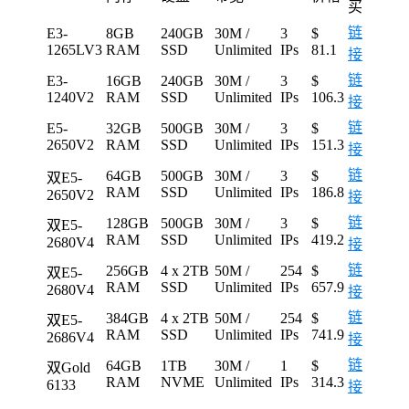
买
链
E3-
8GB
240GB
30M /
3
$
1265LV3
RAM
SSD
Unlimited
IPs
81.1
接
链
E3-
16GB
240GB
30M /
3
$
1240V2
RAM
SSD
Unlimited
IPs
106.3
接
链
E5-
32GB
500GB
30M /
3
$
2650V2
RAM
SSD
Unlimited
IPs
151.3
接
链
64GB
500GB
30M /
3
$
双E5-
RAM
SSD
Unlimited
IPs
186.8
2650V2
接
链
128GB
500GB
30M /
3
$
双E5-
RAM
SSD
Unlimited
IPs
419.2
2680V4
接
链
256GB
4 x 2TB
50M /
254
$
双E5-
RAM
SSD
Unlimited
IPs
657.9
2680V4
接
链
384GB
4 x 2TB
50M /
254
$
双E5-
RAM
SSD
Unlimited
IPs
741.9
2686V4
接
链
64GB
1TB
30M /
1
$
双Gold
RAM
NVME
Unlimited
IPs
314.3
6133
接