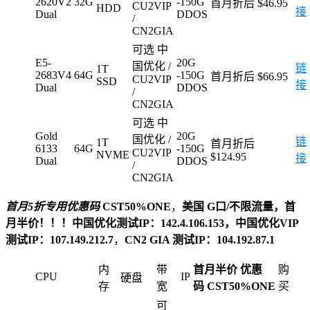
2620V2
32G
-150G
首月折后 $46.95
CU2VIP
HDD
接
Dual
DDOS
/
CN2GIA
可选 中
E5-
20G
国优化 /
链
1T
2683V4
64G
-150G
首月折后 $66.95
CU2VIP
SSD
接
Dual
DDOS
/
CN2GIA
可选 中
Gold
20G
国优化 /
链
1T
首月折后
6133
64G
-150G
CU2VIP
NVME
$124.95
接
Dual
DDOS
/
CN2GIA
首月5折专用优惠码
CST50%ONE
，
美国 G口/不限流量，首
月半价！！！中国优化测试IP：142.4.106.153，中国优化VIP
测试IP：107.149.212.7
，
CN2 GIA 测试IP：104.192.87.1
内
带
首月半价 优惠
购
CPU
IP
硬盘
存
宽
码 CST50%ONE
买
可