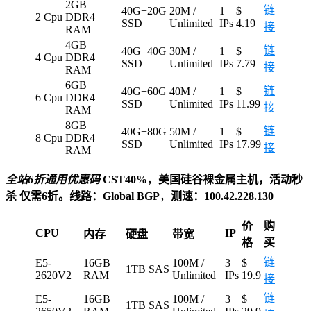
2GB
链
40G+20G
20M /
1
$
2 Cpu
DDR4
SSD
Unlimited
IPs
4.19
接
RAM
4GB
链
40G+40G
30M /
1
$
4 Cpu
DDR4
SSD
Unlimited
IPs
7.79
接
RAM
6GB
链
40G+60G
40M /
1
$
6 Cpu
DDR4
SSD
Unlimited
IPs
11.99
接
RAM
8GB
链
40G+80G
50M /
1
$
8 Cpu
DDR4
SSD
Unlimited
IPs
17.99
接
RAM
全站6折通用优惠码
CST40%
，
美国硅谷裸金属主机，活动秒
杀 仅需6折。线路：Global BGP
，
测速：100.42.228.130
价
购
CPU
IP
内存
硬盘
带宽
格
买
链
E5-
16GB
100M /
3
$
1TB SAS
2620V2
RAM
Unlimited
IPs
19.9
接
链
E5-
16GB
100M /
3
$
1TB SAS