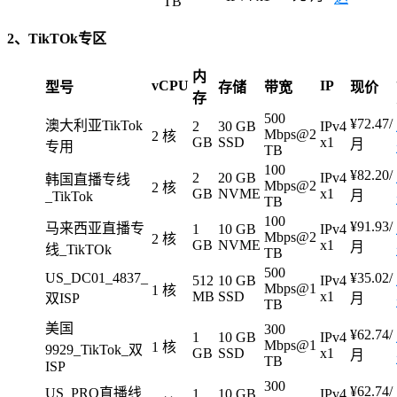
TB
2、TikTOk专区
内
vCPU
IP
型号
存储
带宽
现价
存
500
¥72.47/
澳大利亚TikTok
2
30 GB
IPv4
Mbps@2
2 核
GB
SSD
x1
月
专用
TB
100
¥82.20/
2
20 GB
IPv4
韩国直播专线
Mbps@2
2 核
GB
NVME
x1
月
_TikTok
TB
100
¥91.93/
马来西亚直播专
1
10 GB
IPv4
Mbps@2
2 核
GB
NVME
x1
月
线_TikTOk
TB
500
US_DC01_4837_
¥35.02/
512
10 GB
IPv4
Mbps@1
1 核
MB
SSD
x1
双ISP
月
TB
美国
300
¥62.74/
1
10 GB
IPv4
Mbps@1
1 核
9929_TikTok_双
GB
SSD
x1
月
TB
ISP
300
¥62.74/
US_PRO直播线
1
10 GB
IPv4