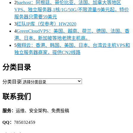
2
baehost：阿根廷、哥伦比亚、法国、加拿大等地区
VPS、独立服务器,1核/1G/50G/不限流量/9美元起，特价
服务器只需要59美元
3
红队IP库（仅参考）HW2020
4
GreenCloudVPS：美国、越南、荷兰、德国、法国、香
港、日本、新加披等地老牌主机商。
5
傲翔云：香港、韩国、美国、日本、台湾云主机VPS和
独立服务器商家，提供CN2线路
分类目录
分类目录
联系我们
服务：
运维、安全架构、免费投稿
QQ：
785032459