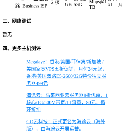
Mbps@1
2 核
GB
SSD
x1
月
路_Business ISP
TB
三、网络测试
暂无
四、更多主机测评
Megalaye：香港/美国/菲律宾/新加坡 /
美国家宽VPS五折促销，月付24元起，
香港/美国双路E5-2660/32G特价独立服
务器499元
海途云：马来西亚云服务器8折优惠，1
核心/1G/500M带宽/1T流量，80元，循
环折扣
GO云科技：正式更名为海途云（海外
版），由海途云开展运营。