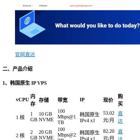
官网直达
二、产品介绍
1、韩国原生 IP VPS
内
购
vCPU
IP
存储
带宽
现价
存
买
100
53.02
直
1
10 GB
韩国原生
Mbps@1
1 核
GB
NVME
元/月
IPv4 x1
达
TB
100
82.20
直
2
20 GB
韩国原生
Mbps@2
2 核
GB
NVME
元/月
IPv4 x1
达