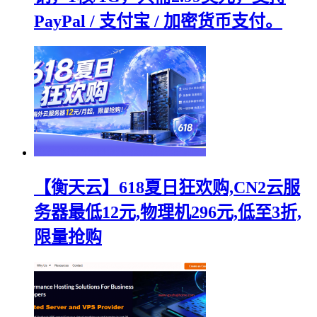
PayPal / 支付宝 / 加密货币支付。
【衡天云】618夏日狂欢购,CN2云服
务器最低12元,物理机296元,低至3折,
限量抢购