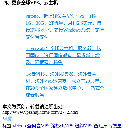
四、更多全球VPS、云主机
virtono：新上线波兰华沙VPS，1核、
1G、30G、2T流量，月付2.6美元，自
带IPV6地址，支持Windows系统，支持
支付宝支付
serverwala：全球云主机、服务器，热
门国家、冷门国家都有，最近新上埃
及、阿根廷、秘鲁
Go云科技：海外服务器、海外云主
机、海外VPS运营商，成立于2015年，
在20多个国家建立数据中心，一站式全
球云服务
本文为原创，转载请注明出处：
http://www.vpszhujihome.com/2772.html
54
赞
标签:
virtono
圣何塞VPS
洛杉矶VPS
纽约VPS
西班牙马德里