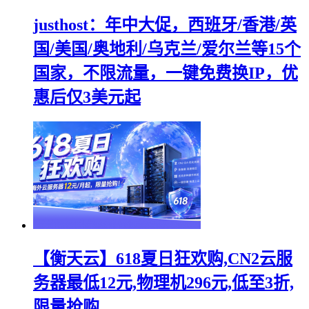
justhost：年中大促，西班牙/香港/英
国/美国/奥地利/乌克兰/爱尔兰等15个
国家，不限流量，一键免费换IP，优
惠后仅3美元起
【衡天云】618夏日狂欢购,CN2云服
务器最低12元,物理机296元,低至3折,
限量抢购