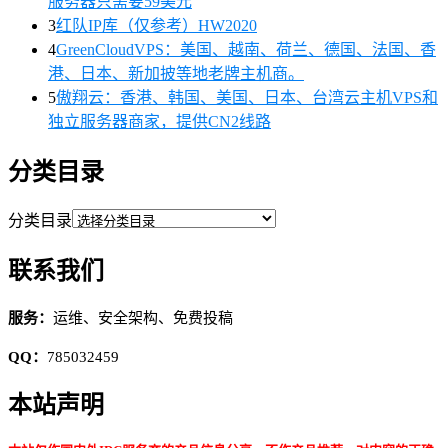
服务器只需要59美元
3
红队IP库（仅参考）HW2020
4
GreenCloudVPS：美国、越南、荷兰、德国、法国、香
港、日本、新加披等地老牌主机商。
5
傲翔云：香港、韩国、美国、日本、台湾云主机VPS和
独立服务器商家，提供CN2线路
分类目录
分类目录
联系我们
服务：
运维、安全架构、免费投稿
QQ：
785032459
本站声明