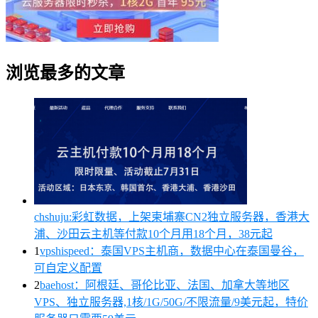
浏览最多的文章
chshuju:彩虹数据，上架柬埔寨CN2独立服务器，香港大
浦、沙田云主机等付款10个月用18个月，38元起
1
vpshispeed：泰国VPS主机商，数据中心在泰国曼谷，
可自定义配置
2
baehost：阿根廷、哥伦比亚、法国、加拿大等地区
VPS、独立服务器,1核/1G/50G/不限流量/9美元起，特价