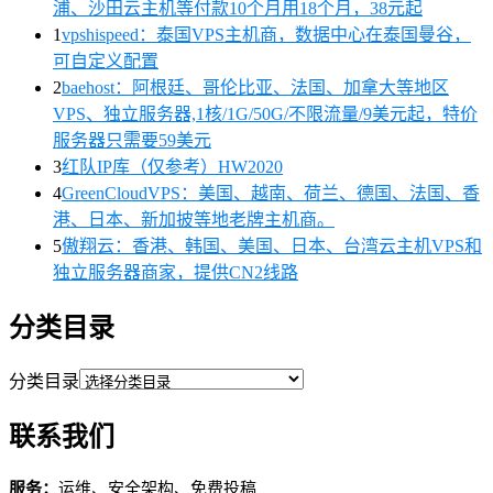
浦、沙田云主机等付款10个月用18个月，38元起
1
vpshispeed：泰国VPS主机商，数据中心在泰国曼谷，
可自定义配置
2
baehost：阿根廷、哥伦比亚、法国、加拿大等地区
VPS、独立服务器,1核/1G/50G/不限流量/9美元起，特价
服务器只需要59美元
3
红队IP库（仅参考）HW2020
4
GreenCloudVPS：美国、越南、荷兰、德国、法国、香
港、日本、新加披等地老牌主机商。
5
傲翔云：香港、韩国、美国、日本、台湾云主机VPS和
独立服务器商家，提供CN2线路
分类目录
分类目录
联系我们
服务：
运维、安全架构、免费投稿