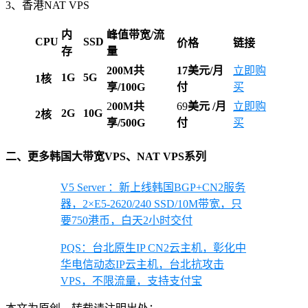
3、香港NAT VPS
内
峰值带宽/流
CPU
SSD
价格
链接
存
量
200M共
17美元/月
立即购
1G
5G
1核
享/100G
付
买
2
00M共
69
美元
/月
立即购
2G
10G
2核
享/500G
付
买
二、更多韩国大带宽VPS、NAT VPS系列
V5 Server ：新上线韩国BGP+CN2服务
器，2×E5-2620/240 SSD/10M带宽，只
要750港币，白天2小时交付
PQS：台北原生IP CN2云主机，彰化中
华电信动态IP云主机，台北抗攻击
VPS，不限流量，支持支付宝