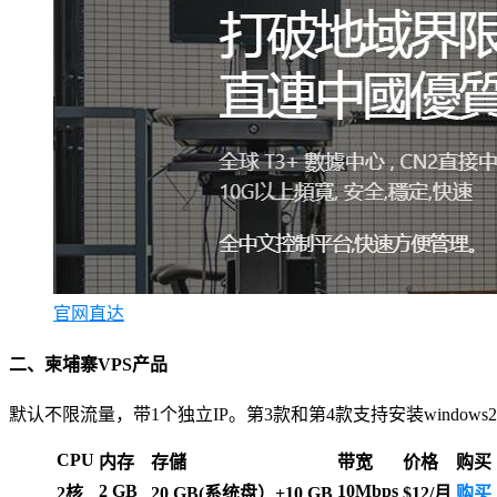
官网直达
二、柬埔寨VPS产品
默认不限流量，带1个独立IP。第3款和第4款支持安装windows2
CPU
内存
存儲
带宽
价格
购买
2 GB
10Mbps
2核
20 GB(系统盘）+10 GB
$12/月
购买