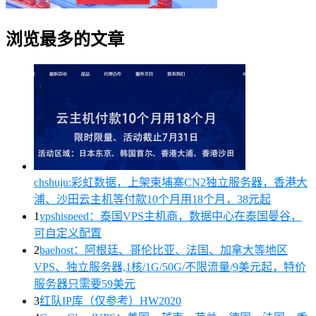
浏览最多的文章
chshuju:彩虹数据，上架柬埔寨CN2独立服务器，香港大
浦、沙田云主机等付款10个月用18个月，38元起
1
vpshispeed：泰国VPS主机商，数据中心在泰国曼谷，
可自定义配置
2
baehost：阿根廷、哥伦比亚、法国、加拿大等地区
VPS、独立服务器,1核/1G/50G/不限流量/9美元起，特价
服务器只需要59美元
3
红队IP库（仅参考）HW2020