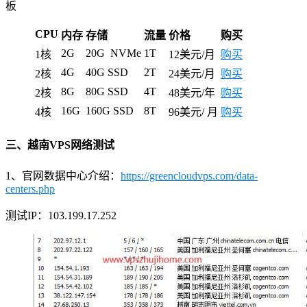
板
CPU
内存
存储
流量
价格
购买
2G
20G NVMe
1T
1核
12美元/月
购买
4G
40G SSD
2T
2核
24美元/月
购买
8G
80G SSD
4T
2核
48美元/年
购买
16G
160G SSD
8T
4核
96美元/ 月
购买
三、越南VPS网络测试
1、官网数据中心介绍：
https://greencloudvps.com/data-
centers.php
测试IP：103.199.17.252