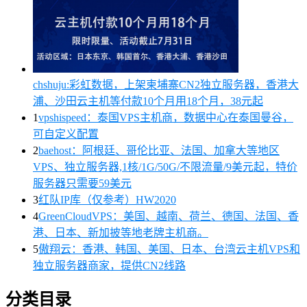
chshuju:彩虹数据，上架柬埔寨CN2独立服务器，香港大
浦、沙田云主机等付款10个月用18个月，38元起
1
vpshispeed：泰国VPS主机商，数据中心在泰国曼谷，
可自定义配置
2
baehost：阿根廷、哥伦比亚、法国、加拿大等地区
VPS、独立服务器,1核/1G/50G/不限流量/9美元起，特价
服务器只需要59美元
3
红队IP库（仅参考）HW2020
4
GreenCloudVPS：美国、越南、荷兰、德国、法国、香
港、日本、新加披等地老牌主机商。
5
傲翔云：香港、韩国、美国、日本、台湾云主机VPS和
独立服务器商家，提供CN2线路
分类目录