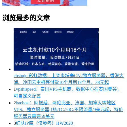
浏览最多的文章
chshuju:彩虹数据，上架柬埔寨CN2独立服务器，香港大
浦、沙田云主机等付款10个月用18个月，38元起
1
vpshispeed：泰国VPS主机商，数据中心在泰国曼谷，
可自定义配置
2
baehost：阿根廷、哥伦比亚、法国、加拿大等地区
VPS、独立服务器,1核/1G/50G/不限流量/9美元起，特价
服务器只需要59美元
3
红队IP库（仅参考）HW2020