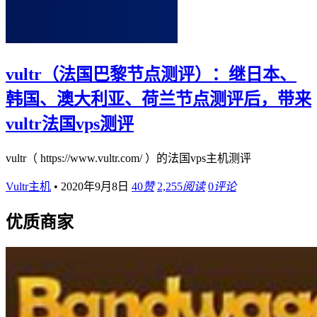
vultr（法国巴黎节点测评）：继日本、
韩国、澳大利亚、荷兰节点测评后，带来
vultr法国vps测评
vultr（ https://www.vultr.com/ ）的法国vps主机测评
Vultr主机
•
2020年9月8日
40
赞
2,255
阅读
0
评论
优质商家