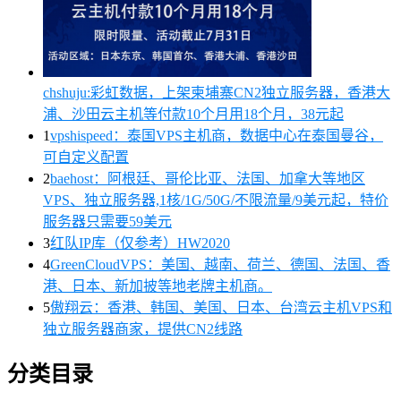
chshuju:彩虹数据，上架柬埔寨CN2独立服务器，香港大
浦、沙田云主机等付款10个月用18个月，38元起
1
vpshispeed：泰国VPS主机商，数据中心在泰国曼谷，
可自定义配置
2
baehost：阿根廷、哥伦比亚、法国、加拿大等地区
VPS、独立服务器,1核/1G/50G/不限流量/9美元起，特价
服务器只需要59美元
3
红队IP库（仅参考）HW2020
4
GreenCloudVPS：美国、越南、荷兰、德国、法国、香
港、日本、新加披等地老牌主机商。
5
傲翔云：香港、韩国、美国、日本、台湾云主机VPS和
独立服务器商家，提供CN2线路
分类目录