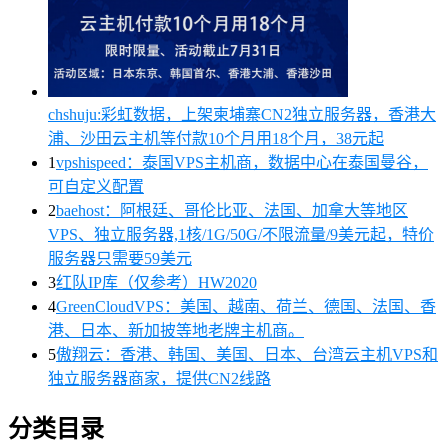
chshuju:彩虹数据，上架柬埔寨CN2独立服务器，香港大
浦、沙田云主机等付款10个月用18个月，38元起
1
vpshispeed：泰国VPS主机商，数据中心在泰国曼谷，
可自定义配置
2
baehost：阿根廷、哥伦比亚、法国、加拿大等地区
VPS、独立服务器,1核/1G/50G/不限流量/9美元起，特价
服务器只需要59美元
3
红队IP库（仅参考）HW2020
4
GreenCloudVPS：美国、越南、荷兰、德国、法国、香
港、日本、新加披等地老牌主机商。
5
傲翔云：香港、韩国、美国、日本、台湾云主机VPS和
独立服务器商家，提供CN2线路
分类目录