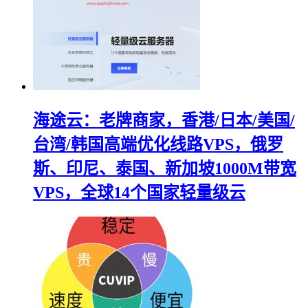
海途云：老牌商家，香港/日本/美国/
台湾/韩国高端优化线路VPS，俄罗
斯、印尼、泰国、新加坡1000M带宽
VPS，全球14个国家轻量级云