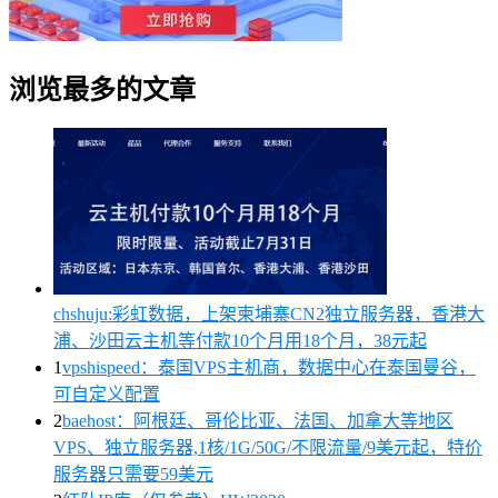
浏览最多的文章
chshuju:彩虹数据，上架柬埔寨CN2独立服务器，香港大
浦、沙田云主机等付款10个月用18个月，38元起
1
vpshispeed：泰国VPS主机商，数据中心在泰国曼谷，
可自定义配置
2
baehost：阿根廷、哥伦比亚、法国、加拿大等地区
VPS、独立服务器,1核/1G/50G/不限流量/9美元起，特价
服务器只需要59美元