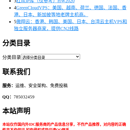
3
红队IP库（仅参考）HW2020
4
GreenCloudVPS：美国、越南、荷兰、德国、法国、香
港、日本、新加披等地老牌主机商。
5
傲翔云：香港、韩国、美国、日本、台湾云主机VPS和
独立服务器商家，提供CN2线路
分类目录
分类目录
联系我们
服务：
运维、安全架构、免费投稿
QQ：
785032459
本站声明
本站仅作国内外IDC服务商的产品信息分享，不作产品推荐，对内容的正确
性亦不作保证,如有侵权或异议请QQ联系