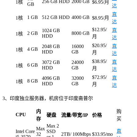
256 GB HDD
2000 GB
1核
$6.95/月
GB
达
直
1 GB
512 GB HDD
4000 GB
1核
$8.95/月
达
$12.95/
直
1024 GB
2 GB
8000 GB
1核
HDD
月
达
$20.95/
直
2048 GB
16000
4 GB
1核
HDD
GB
月
达
$38.95/
直
3072 GB
24000
6 GB
1核
HDD
GB
月
达
$72.95/
直
4096 GB
32000
8 GB
1核
HDD
GB
月
达
3、印度独立服务器，机房位于印度斋普尔
内
购
CPU
硬盘
流量/带宽/IP
价格
存
买
Max 2
Max
直
Intel Core
SSD
32
2TB/ 100Mbps
$33.95/mo
i5-3570
or 1