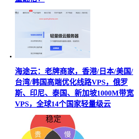
海途云：老牌商家，香港/日本/美国/
台湾/韩国高端优化线路VPS，俄罗
斯、印尼、泰国、新加坡1000M带宽
VPS，全球14个国家轻量级云