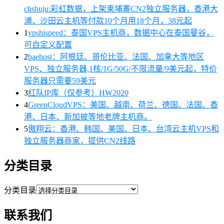
chshuju:彩虹数据，上架柬埔寨CN2独立服务器，香港大
浦、沙田云主机等付款10个月用18个月，38元起
1
vpshispeed：泰国VPS主机商，数据中心在泰国曼谷，
可自定义配置
2
baehost：阿根廷、哥伦比亚、法国、加拿大等地区
VPS、独立服务器,1核/1G/50G/不限流量/9美元起，特价
服务器只需要59美元
3
红队IP库（仅参考）HW2020
4
GreenCloudVPS：美国、越南、荷兰、德国、法国、香
港、日本、新加披等地老牌主机商。
5
傲翔云：香港、韩国、美国、日本、台湾云主机VPS和
独立服务器商家，提供CN2线路
分类目录
分类目录
联系我们