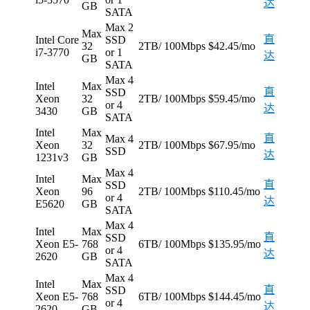
达
GB
SATA
Max 2
Max
直
Intel Core
SSD
32
2TB/ 100Mbps
$42.45/mo
i7-3770
or 1
达
GB
SATA
Max 4
Intel
Max
直
SSD
Xeon
32
2TB/ 100Mbps
$59.45/mo
or 4
达
3430
GB
SATA
Intel
Max
直
Max 4
Xeon
32
2TB/ 100Mbps
$67.95/mo
SSD
达
1231v3
GB
Max 4
Intel
Max
直
SSD
Xeon
96
2TB/ 100Mbps
$110.45/mo
or 4
达
E5620
GB
SATA
Max 4
Intel
Max
直
SSD
Xeon E5-
768
6TB/ 100Mbps
$135.95/mo
or 4
达
2620
GB
SATA
Max 4
Intel
Max
直
SSD
Xeon E5-
768
6TB/ 100Mbps
$144.45/mo
or 4
达
2620
GB