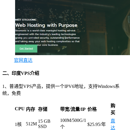
官网直达
二、印度VPS介绍
1、普通型VPS产品，提供一个IPV6地址，支持Windows系
统，免费
购
CPU
内存
存储
带宽/流量/IP
价格
买
100M/500G/1
直
15 GB
512M
1核
$25.95/年
SSD
个
达