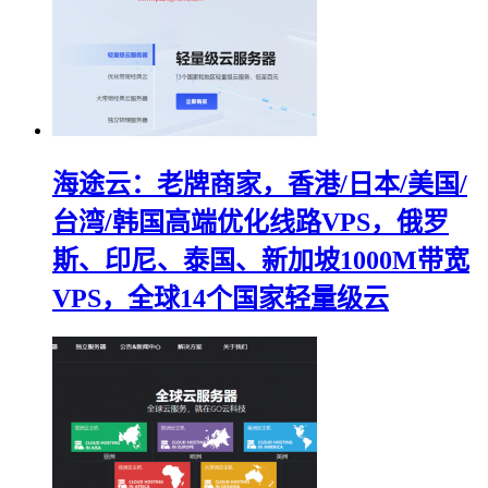
海途云：老牌商家，香港/日本/美国/
台湾/韩国高端优化线路VPS，俄罗
斯、印尼、泰国、新加坡1000M带宽
VPS，全球14个国家轻量级云