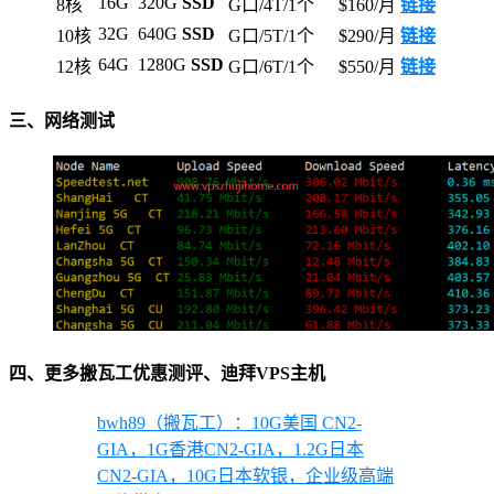
16G
320G
SSD
8核
G口/4T/1个
$160/月
链接
32G
640G
SSD
10核
G口/5T/1个
$290/月
链接
64G
1280G
SSD
12核
G口/6T/1个
$550/月
链接
三、网络测试
四、更多搬瓦工优惠测评、迪拜VPS主机
bwh89（搬瓦工）：10G美国 CN2-
GIA，1G香港CN2-GIA，1.2G日本
CN2-GIA，10G日本软银，企业级高端