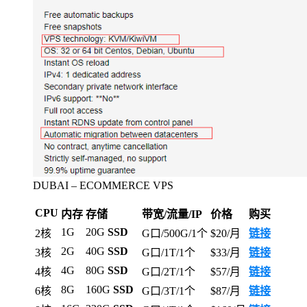
DUBAI – ECOMMERCE VPS
CPU
内存
存储
带宽/流量/IP
价格
购买
1G
20G
SSD
2核
G口/500G/1个
$20/月
链接
2G
40G
SSD
3核
G口/1T/1个
$33/月
链接
4G
80G
SSD
4核
G口/2T/1个
$57/月
链接
8G
160G
SSD
6核
G口/3T/1个
$87/月
链接