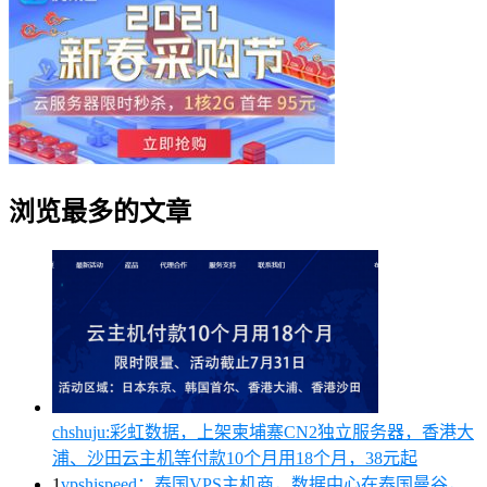
浏览最多的文章
chshuju:彩虹数据，上架柬埔寨CN2独立服务器，香港大
浦、沙田云主机等付款10个月用18个月，38元起
1
vpshispeed：泰国VPS主机商，数据中心在泰国曼谷，