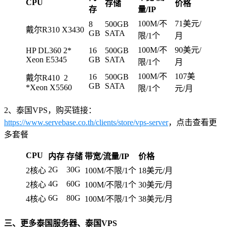
CPU
存储
价格
存
量/IP
100M/不
71美元/
8
500GB
戴尔R310 X3430
GB
SATA
限/1个
月
100M/不
90美元/
HP DL360 2*
16
500GB
Xeon E5345
GB
SATA
限/1个
月
100M/不
107美
16
500GB
戴尔R410 2
GB
SATA
*Xeon X5560
限/1个
元/月
2、泰国VPS，购买链接：
https://www.servebase.co.th/clients/store/vps-server
，点击查看更
多套餐
CPU
内存
存储
带宽/流量/IP
价格
2G
30G
2核心
100M/不限/1个
18美元/月
4G
60G
2核心
100M/不限/1个
30美元/月
6G
80G
4核心
100M/不限/1个
38美元/月
三、更多泰国服务器、泰国VPS