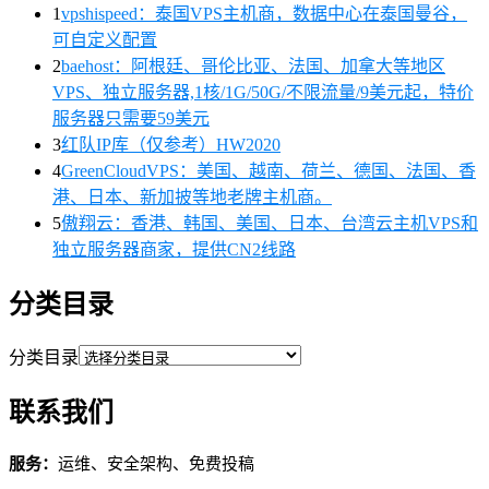
1
vpshispeed：泰国VPS主机商，数据中心在泰国曼谷，
可自定义配置
2
baehost：阿根廷、哥伦比亚、法国、加拿大等地区
VPS、独立服务器,1核/1G/50G/不限流量/9美元起，特价
服务器只需要59美元
3
红队IP库（仅参考）HW2020
4
GreenCloudVPS：美国、越南、荷兰、德国、法国、香
港、日本、新加披等地老牌主机商。
5
傲翔云：香港、韩国、美国、日本、台湾云主机VPS和
独立服务器商家，提供CN2线路
分类目录
分类目录
联系我们
服务：
运维、安全架构、免费投稿