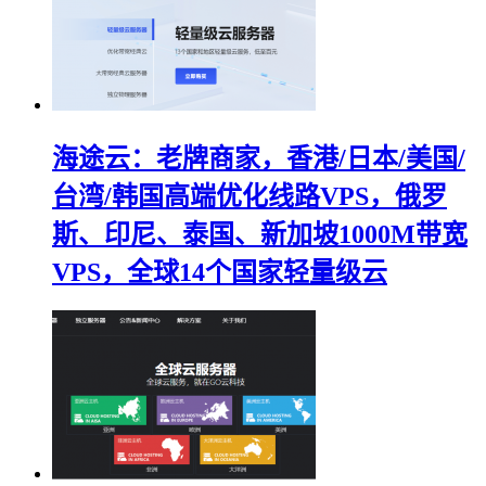
海途云：老牌商家，香港/日本/美国/
台湾/韩国高端优化线路VPS，俄罗
斯、印尼、泰国、新加坡1000M带宽
VPS，全球14个国家轻量级云