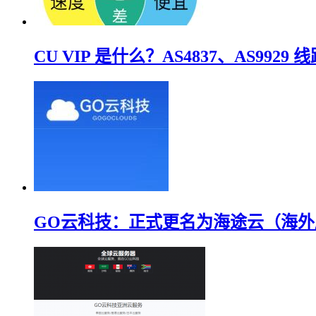
CU VIP 是什么？AS4837、AS9929 
GO云科技：正式更名为海途云（海