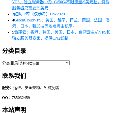
VPS、独立服务器,1核/1G/50G/不限流量/9美元起，特价
服务器只需要59美元
3
红队IP库（仅参考）HW2020
4
GreenCloudVPS：美国、越南、荷兰、德国、法国、香
港、日本、新加披等地老牌主机商。
5
傲翔云：香港、韩国、美国、日本、台湾云主机VPS和
独立服务器商家，提供CN2线路
分类目录
分类目录
联系我们
服务：
运维、安全架构、免费投稿
QQ：
785032459
本站声明