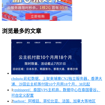
浏览最多的文章
chshuju:彩虹数据，上架柬埔寨CN2独立服务器，香港大
浦、沙田云主机等付款10个月用18个月，38元起
1
vpshispeed：泰国VPS主机商，数据中心在泰国曼谷，
可自定义配置
2
baehost：阿根廷、哥伦比亚、法国、加拿大等地区