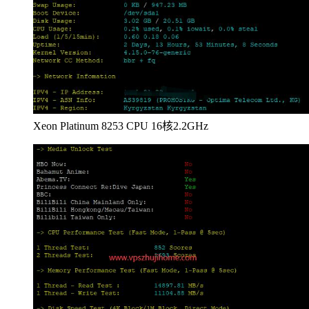
Xeon Platinum 8253 CPU 16核2.2GHz