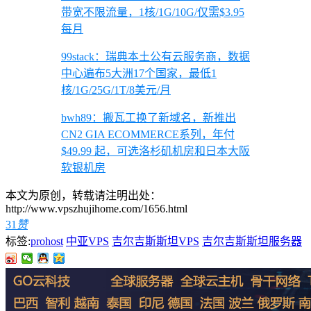
带宽不限流量，1核/1G/10G/仅需$3.95
每月
99stack：瑞典本土公有云服务商，数据
中心遍布5大洲17个国家，最低1
核/1G/25G/1T/8美元/月
bwh89：搬瓦工换了新域名，新推出
CN2 GIA ECOMMERCE系列，年付
$49.99 起，可选洛杉矶机房和日本大阪
软银机房
本文为原创，转载请注明出处：
http://www.vpszhujihome.com/1656.html
31
赞
标签:
prohost
中亚VPS
吉尔吉斯斯坦VPS
吉尔吉斯斯坦服务器