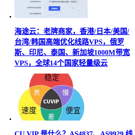
海途云：老牌商家，香港/日本/美国/
台湾/韩国高端优化线路VPS，俄罗
斯、印尼、泰国、新加坡1000M带宽
VPS，全球14个国家轻量级云
CU VIP 是什么？AS4837、AS9929 线