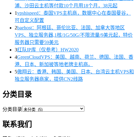
浦、沙田云主机等付款10个月用18个月，38元起
1
vpshispeed：泰国VPS主机商，数据中心在泰国曼谷，
可自定义配置
2
baehost：阿根廷、哥伦比亚、法国、加拿大等地区
VPS、独立服务器,1核/1G/50G/不限流量/9美元起，特价
服务器只需要59美元
3
红队IP库（仅参考）HW2020
4
GreenCloudVPS：美国、越南、荷兰、德国、法国、香
港、日本、新加披等地老牌主机商。
5
傲翔云：香港、韩国、美国、日本、台湾云主机VPS和
独立服务器商家，提供CN2线路
分类目录
分类目录
联系我们