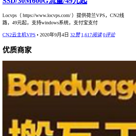
SSD/30M600G流量/49元起
Locvps（ https://www.locvps.com/ ）提供荷兰VPS，CN2线
路，49元起，支持windows系统，支付宝支付
CN2云主机VPS
•
2020年9月4日
32
赞
1,617
阅读
0
评论
优质商家