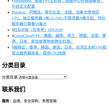
1
vpshispeed：泰国VPS主机商，数据中心在泰国曼谷，
可自定义配置
2
baehost：阿根廷、哥伦比亚、法国、加拿大等地区
VPS、独立服务器,1核/1G/50G/不限流量/9美元起，特价
服务器只需要59美元
3
红队IP库（仅参考）HW2020
4
GreenCloudVPS：美国、越南、荷兰、德国、法国、香
港、日本、新加披等地老牌主机商。
5
傲翔云：香港、韩国、美国、日本、台湾云主机VPS和
独立服务器商家，提供CN2线路
分类目录
分类目录
联系我们
服务：
运维、安全架构、免费投稿