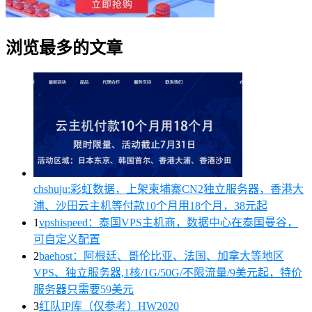
浏览最多的文章
chshuju:彩虹数据，上架柬埔寨CN2独立服务器，香港大
浦、沙田云主机等付款10个月用18个月，38元起
1
vpshispeed：泰国VPS主机商，数据中心在泰国曼谷，
可自定义配置
2
baehost：阿根廷、哥伦比亚、法国、加拿大等地区
VPS、独立服务器,1核/1G/50G/不限流量/9美元起，特价
服务器只需要59美元
3
红队IP库（仅参考）HW2020