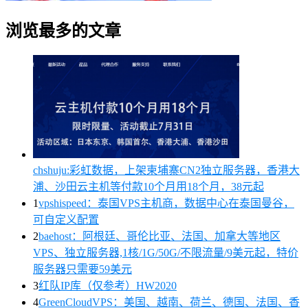
浏览最多的文章
chshuju:彩虹数据，上架柬埔寨CN2独立服务器，香港大
浦、沙田云主机等付款10个月用18个月，38元起
1
vpshispeed：泰国VPS主机商，数据中心在泰国曼谷，
可自定义配置
2
baehost：阿根廷、哥伦比亚、法国、加拿大等地区
VPS、独立服务器,1核/1G/50G/不限流量/9美元起，特价
服务器只需要59美元
3
红队IP库（仅参考）HW2020
4
GreenCloudVPS：美国、越南、荷兰、德国、法国、香