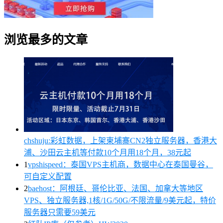
浏览最多的文章
chshuju:彩虹数据，上架柬埔寨CN2独立服务器，香港大
浦、沙田云主机等付款10个月用18个月，38元起
1
vpshispeed：泰国VPS主机商，数据中心在泰国曼谷，
可自定义配置
2
baehost：阿根廷、哥伦比亚、法国、加拿大等地区
VPS、独立服务器,1核/1G/50G/不限流量/9美元起，特价
服务器只需要59美元