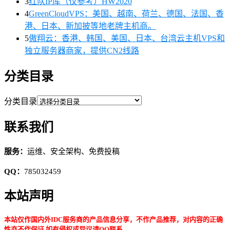
3
红队IP库（仅参考）HW2020
4
GreenCloudVPS：美国、越南、荷兰、德国、法国、香
港、日本、新加披等地老牌主机商。
5
傲翔云：香港、韩国、美国、日本、台湾云主机VPS和
独立服务器商家，提供CN2线路
分类目录
分类目录
联系我们
服务：
运维、安全架构、免费投稿
QQ：
785032459
本站声明
本站仅作国内外IDC服务商的产品信息分享，不作产品推荐，对内容的正确
性亦不作保证,如有侵权或异议请QQ联系