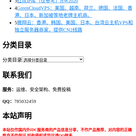
3
红队IP库（仅参考）HW2020
4
GreenCloudVPS：美国、越南、荷兰、德国、法国、香
港、日本、新加披等地老牌主机商。
5
傲翔云：香港、韩国、美国、日本、台湾云主机VPS和
独立服务器商家，提供CN2线路
分类目录
分类目录
联系我们
服务：
运维、安全架构、免费投稿
QQ：
785032459
本站声明
本站仅作国内外IDC服务商的产品信息分享，不作产品推荐，对内容的正确
性亦不作保证,如有侵权或异议请QQ联系