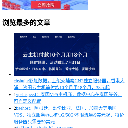
浏览最多的文章
chshuju:彩虹数据，上架柬埔寨CN2独立服务器，香港大
浦、沙田云主机等付款10个月用18个月，38元起
1
vpshispeed：泰国VPS主机商，数据中心在泰国曼谷，
可自定义配置
2
baehost：阿根廷、哥伦比亚、法国、加拿大等地区
VPS、独立服务器,1核/1G/50G/不限流量/9美元起，特价
服务器只需要59美元