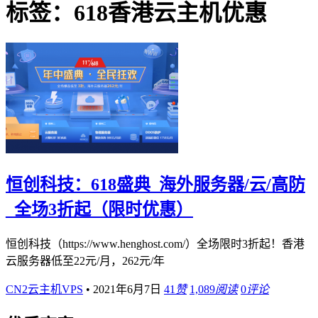
标签：618香港云主机优惠
恒创科技：618盛典_海外服务器/云/高防
_全场3折起（限时优惠）
恒创科技（https://www.henghost.com/）全场限时3折起！香港
云服务器低至22元/月，262元/年
CN2云主机VPS
•
2021年6月7日
41
赞
1,089
阅读
0
评论