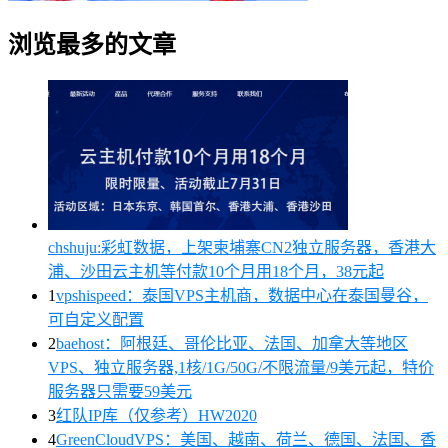
浏览最多的文章
chshuju:彩虹数据，上架柬埔寨CN2独立服务器，香港大
浦、沙田云主机等付款10个月用18个月，38元起
1
vpshispeed：泰国VPS主机商，数据中心在泰国曼谷，
可自定义配置
2
baehost：阿根廷、哥伦比亚、法国、加拿大等地区
VPS、独立服务器,1核/1G/50G/不限流量/9美元起，特价
服务器只需要59美元
3
红队IP库（仅参考）HW2020
4
GreenCloudVPS：美国、越南、荷兰、德国、法国、香