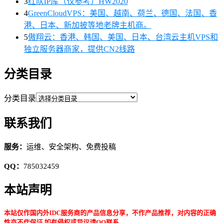
3
红队IP库（仅参考）HW2020
4
GreenCloudVPS：美国、越南、荷兰、德国、法国、香
港、日本、新加披等地老牌主机商。
5
傲翔云：香港、韩国、美国、日本、台湾云主机VPS和
独立服务器商家，提供CN2线路
分类目录
分类目录
联系我们
服务：
运维、安全架构、免费投稿
QQ：
785032459
本站声明
本站仅作国内外IDC服务商的产品信息分享，不作产品推荐，对内容的正确
性亦不作保证,如有侵权或异议请QQ联系