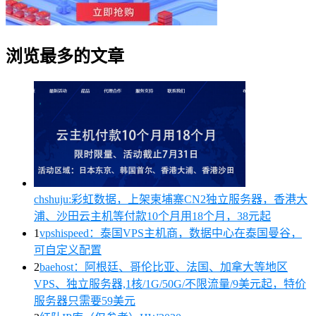
浏览最多的文章
chshuju:彩虹数据，上架柬埔寨CN2独立服务器，香港大
浦、沙田云主机等付款10个月用18个月，38元起
1
vpshispeed：泰国VPS主机商，数据中心在泰国曼谷，
可自定义配置
2
baehost：阿根廷、哥伦比亚、法国、加拿大等地区
VPS、独立服务器,1核/1G/50G/不限流量/9美元起，特价
服务器只需要59美元