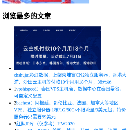
浏览最多的文章
chshuju:彩虹数据，上架柬埔寨CN2独立服务器，香港大
浦、沙田云主机等付款10个月用18个月，38元起
1
vpshispeed：泰国VPS主机商，数据中心在泰国曼谷，
可自定义配置
2
baehost：阿根廷、哥伦比亚、法国、加拿大等地区
VPS、独立服务器,1核/1G/50G/不限流量/9美元起，特价
服务器只需要59美元
3
红队IP库（仅参考）HW2020