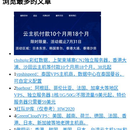
浏览最多的文章
chshuju:彩虹数据，上架柬埔寨CN2独立服务器，香港大
浦、沙田云主机等付款10个月用18个月，38元起
1
vpshispeed：泰国VPS主机商，数据中心在泰国曼谷，
可自定义配置
2
baehost：阿根廷、哥伦比亚、法国、加拿大等地区
VPS、独立服务器,1核/1G/50G/不限流量/9美元起，特价
服务器只需要59美元
3
红队IP库（仅参考）HW2020
4
GreenCloudVPS：美国、越南、荷兰、德国、法国、香
港、日本、新加披等地老牌主机商。
5
傲翔云：香港、韩国、美国、日本、台湾云主机VPS和