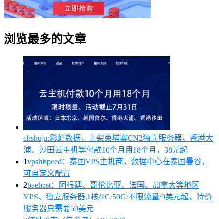
浏览最多的文章
chshuju:彩虹数据，上架柬埔寨CN2独立服务器，香港大
浦、沙田云主机等付款10个月用18个月，38元起
1
vpshispeed：泰国VPS主机商，数据中心在泰国曼谷，
可自定义配置
2
baehost：阿根廷、哥伦比亚、法国、加拿大等地区
VPS、独立服务器,1核/1G/50G/不限流量/9美元起，特价
服务器只需要59美元