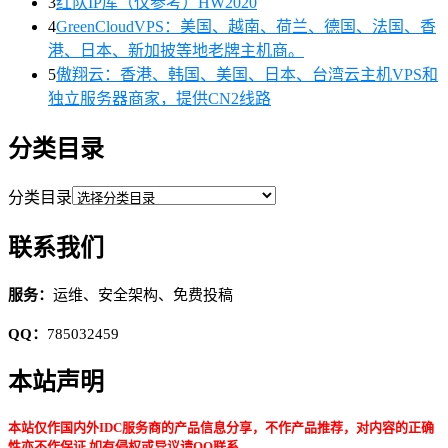
3
红队IP库（仅参考）HW2020
4
GreenCloudVPS：美国、越南、荷兰、德国、法国、香
港、日本、新加披等地老牌主机商。
5
傲翔云：香港、韩国、美国、日本、台湾云主机VPS和
独立服务器商家，提供CN2线路
分类目录
分类目录
联系我们
服务：
运维、安全架构、免费投稿
QQ：
785032459
本站声明
本站仅作国内外IDC服务商的产品信息分享，不作产品推荐，对内容的正确
性亦不作保证,如有侵权或异议请QQ联系