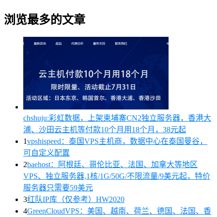
浏览最多的文章
chshuju:彩虹数据，上架柬埔寨CN2独立服务器，香港大
浦、沙田云主机等付款10个月用18个月，38元起
1
vpshispeed：泰国VPS主机商，数据中心在泰国曼谷，
可自定义配置
2
baehost：阿根廷、哥伦比亚、法国、加拿大等地区
VPS、独立服务器,1核/1G/50G/不限流量/9美元起，特价
服务器只需要59美元
3
红队IP库（仅参考）HW2020
4
GreenCloudVPS：美国、越南、荷兰、德国、法国、香