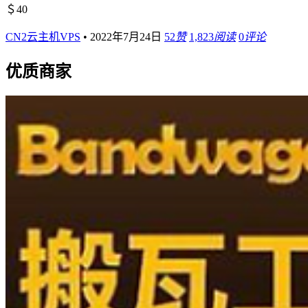
＄40
CN2云主机VPS
•
2022年7月24日
52
赞
1,823
阅读
0
评论
优质商家