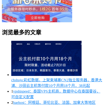
浏览最多的文章
chshuju:彩虹数据，上架柬埔寨CN2独立服务器，香港大
浦、沙田云主机等付款10个月用18个月，38元起
1
vpshispeed：泰国VPS主机商，数据中心在泰国曼谷，
可自定义配置
2
baehost：阿根廷、哥伦比亚、法国、加拿大等地区