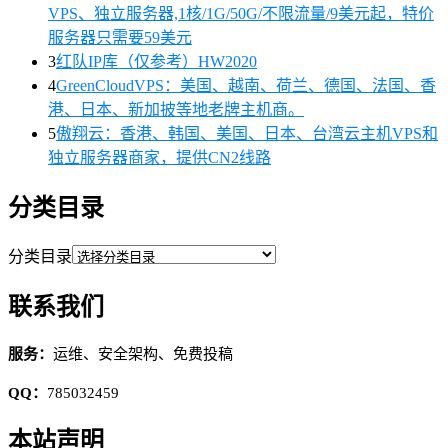
VPS、独立服务器,1核/1G/50G/不限流量/9美元起，特价
服务器只需要59美元
3
红队IP库（仅参考）HW2020
4
GreenCloudVPS：美国、越南、荷兰、德国、法国、香
港、日本、新加披等地老牌主机商。
5
傲翔云：香港、韩国、美国、日本、台湾云主机VPS和
独立服务器商家，提供CN2线路
分类目录
分类目录
联系我们
服务：
运维、安全架构、免费投稿
QQ：
785032459
本站声明