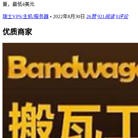
量，最低4美元
瑞士VPS/主机/服务器
•
2022年8月30日
26
赞
921
阅读
0
评论
优质商家