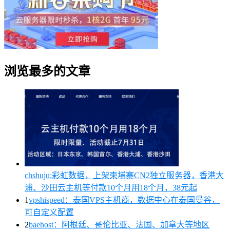
浏览最多的文章
chshuju:彩虹数据，上架柬埔寨CN2独立服务器，香港大
浦、沙田云主机等付款10个月用18个月，38元起
1
vpshispeed：泰国VPS主机商，数据中心在泰国曼谷，
可自定义配置
2
baehost：阿根廷、哥伦比亚、法国、加拿大等地区