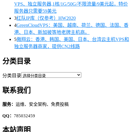
VPS、独立服务器,1核/1G/50G/不限流量/9美元起，特价
服务器只需要59美元
3
红队IP库（仅参考）HW2020
4
GreenCloudVPS：美国、越南、荷兰、德国、法国、香
港、日本、新加披等地老牌主机商。
5
傲翔云：香港、韩国、美国、日本、台湾云主机VPS和
独立服务器商家，提供CN2线路
分类目录
分类目录
联系我们
服务：
运维、安全架构、免费投稿
QQ：
785032459
本站声明