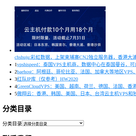
chshuju:彩虹数据，上架柬埔寨CN2独立服务器，香港
1
vpshispeed：泰国VPS主机商，数据中心在泰国曼谷，
2
baehost：阿根廷、哥伦比亚、法国、加拿大等地区VPS、
3
红队IP库（仅参考）HW2020
4
GreenCloudVPS：美国、越南、荷兰、德国、法国
5
傲翔云：香港、韩国、美国、日本、台湾云主机VPS和
分类目录
分类目录