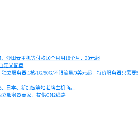
大浦、沙田云主机等付款10个月用18个月，38元起
可自定义配置
独立服务器,1核/1G/50G/不限流量/9美元起，特价服务器只需要
、香港、日本、新加披等地老牌主机商。
独立服务器商家，提供CN2线路