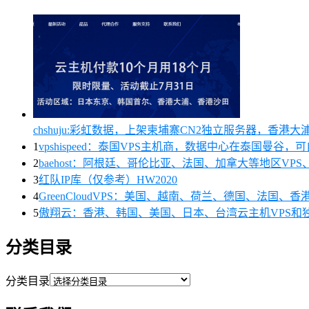
chshuju:彩虹数据，上架柬埔寨CN2独立服务器，香港
1
vpshispeed：泰国VPS主机商，数据中心在泰国曼谷，
2
baehost：阿根廷、哥伦比亚、法国、加拿大等地区VPS、
3
红队IP库（仅参考）HW2020
4
GreenCloudVPS：美国、越南、荷兰、德国、法国
5
傲翔云：香港、韩国、美国、日本、台湾云主机VPS和
分类目录
分类目录