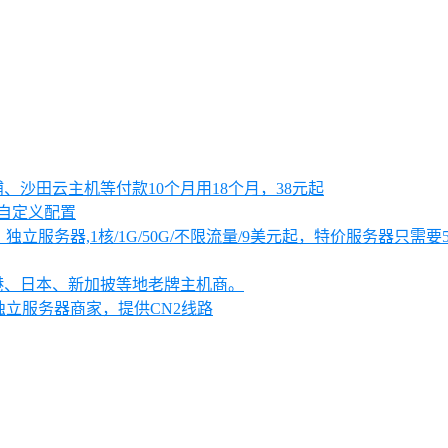
大浦、沙田云主机等付款10个月用18个月，38元起
可自定义配置
独立服务器,1核/1G/50G/不限流量/9美元起，特价服务器只需要
、香港、日本、新加披等地老牌主机商。
独立服务器商家，提供CN2线路