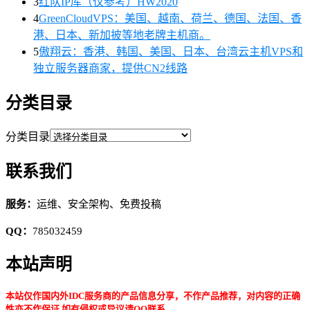
3
红队IP库（仅参考）HW2020
4
GreenCloudVPS：美国、越南、荷兰、德国、法国、香
港、日本、新加披等地老牌主机商。
5
傲翔云：香港、韩国、美国、日本、台湾云主机VPS和
独立服务器商家，提供CN2线路
分类目录
分类目录
联系我们
服务：
运维、安全架构、免费投稿
QQ：
785032459
本站声明
本站仅作国内外IDC服务商的产品信息分享，不作产品推荐，对内容的正确
性亦不作保证,如有侵权或异议请QQ联系