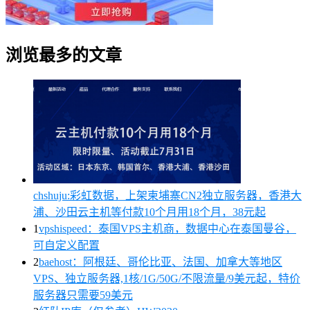
浏览最多的文章
chshuju:彩虹数据，上架柬埔寨CN2独立服务器，香港大
浦、沙田云主机等付款10个月用18个月，38元起
1
vpshispeed：泰国VPS主机商，数据中心在泰国曼谷，
可自定义配置
2
baehost：阿根廷、哥伦比亚、法国、加拿大等地区
VPS、独立服务器,1核/1G/50G/不限流量/9美元起，特价
服务器只需要59美元