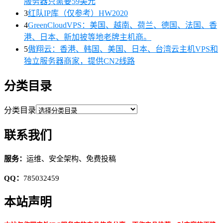
服务器只需要59美元
3
红队IP库（仅参考）HW2020
4
GreenCloudVPS：美国、越南、荷兰、德国、法国、香
港、日本、新加披等地老牌主机商。
5
傲翔云：香港、韩国、美国、日本、台湾云主机VPS和
独立服务器商家，提供CN2线路
分类目录
分类目录
联系我们
服务：
运维、安全架构、免费投稿
QQ：
785032459
本站声明