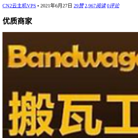
CN2云主机VPS
•
2021年6月27日
29
赞
2,967
阅读
0
评论
优质商家