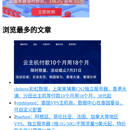
浏览最多的文章
chshuju:彩虹数据，上架柬埔寨CN2独立服务器，香港大
浦、沙田云主机等付款10个月用18个月，38元起
1
vpshispeed：泰国VPS主机商，数据中心在泰国曼谷，
可自定义配置
2
baehost：阿根廷、哥伦比亚、法国、加拿大等地区
VPS、独立服务器,1核/1G/50G/不限流量/9美元起，特价